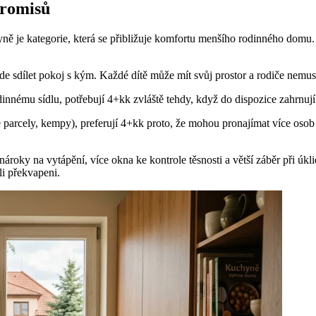
promisů
e kategorie, která se přibližuje komfortu menšího rodinného domu. O
de sdílet pokoj s kým. Každé dítě může mít svůj prostor a rodiče nemu
odinnému sídlu, potřebují 4+kk zvláště tehdy, když do dispozice zahrnuj
ké parcely, kempy), preferují 4+kk proto, že mohou pronajímat více osob 
roky na vytápění, více okna ke kontrole těsnosti a větší záběr při úkli
li překvapeni.