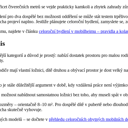
icet čtverečních metrů se vejde prakticky kamkoli a zbytek zahrady zů
í pro dva dospělé bez možnosti oddělení se může stát testem trpělivost
ha projeví naplno. Jestliže plánujete celoroční bydlení, zamyslete se, z
eimu, najdete v článku
celoroční bydlení v mobilheimu – pravidla a kol
is
ší kategorií a důvod je prostý: nabízí dostatek prostoru pro malou rodi
ty.
če mají vlastní ložnici, dítě druhou a obývací prostor je dost velký na 
 je stále důležitější argument v době, kdy vzdálená práce není výjimko
tají možnost nabídnout samostatnou ložnici bez toho, aby museli spát v 
ozměry – orientačně 8–10 m². Pro dospělé dítě v pubertě nebo dlouhodo
locha skutečně vyhovuje.
aných modelů – se dočtete v
přehledu celoročních obytných mobilních 