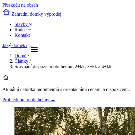
Přeskočit na obsah
Zahradní domky výprodej
Stavby
Rádce
Kontakt
Jaký domek?
Domů
/
Články
/
Srovnání dispozic mobilheimu: 2+kk, 3+kk a 4+kk
Aktuální nabídka mobilheimů s orientačními cenami a dispozicemi.
Prohlédnout mobilheimy
→