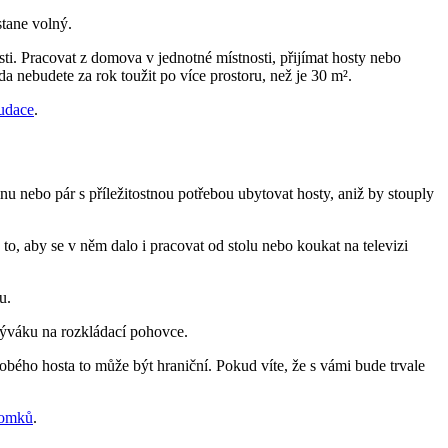
stane volný.
i. Pracovat z domova v jednotné místnosti, přijímat hosty nebo
da nebudete za rok toužit po více prostoru, než je 30 m².
audace
.
nu nebo pár s příležitostnou potřebou ubytovat hosty, aniž by stouply
to, aby se v něm dalo i pracovat od stolu nebo koukat na televizi
u.
obýváku na rozkládací pohovce.
bého hosta to může být hraniční. Pokud víte, že s vámi bude trvale
domků
.