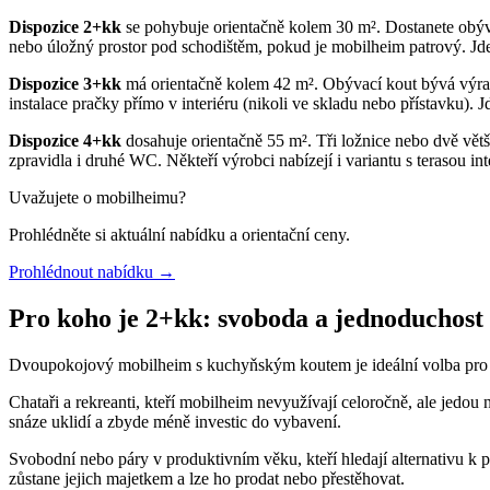
Dispozice 2+kk
se pohybuje orientačně kolem 30 m². Dostanete obýv
nebo úložný prostor pod schodištěm, pokud je mobilheim patrový. Jde
Dispozice 3+kk
má orientačně kolem 42 m². Obývací kout bývá výrazn
instalace pračky přímo v interiéru (nikoli ve skladu nebo přístavku). 
Dispozice 4+kk
dosahuje orientačně 55 m². Tři ložnice nebo dvě vě
zpravidla i druhé WC. Někteří výrobci nabízejí i variantu s terasou in
Uvažujete o mobilheimu?
Prohlédněte si aktuální nabídku a orientační ceny.
Prohlédnout nabídku
→
Pro koho je 2+kk: svoboda a jednoduchost
Dvoupokojový mobilheim s kuchyňským koutem je ideální volba pro je
Chataři a rekreanti, kteří mobilheim nevyužívají celoročně, ale jedou
snáze uklidí a zbyde méně investic do vybavení.
Svobodní nebo páry v produktivním věku, kteří hledají alternativu
zůstane jejich majetkem a lze ho prodat nebo přestěhovat.