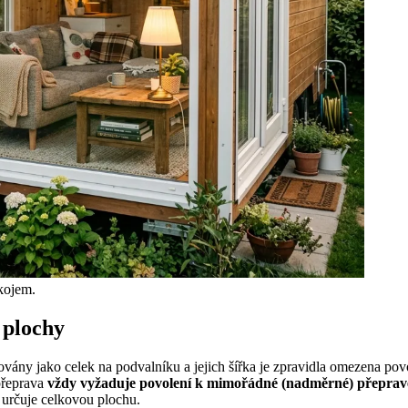
okojem.
 plochy
vány jako celek na podvalníku a jejich šířka je zpravidla omezena pov
 přeprava
vždy vyžaduje povolení k mimořádné (nadměrné) přeprav
 určuje celkovou plochu.