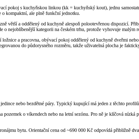
ací pokoj s kuchyňskou linkou (kk = kuchyňský kout), jednu samostatn
 o kompaktní, ale plně funkční jednotku.
ě větší a oddělený od kuchyně alespoň polootevřenou dispozicí. Přibý
Jde o nejoblíbenější kategorii na českém trhu, protože vyhovuje malým ro
tší ložnice a pracovna, obývací pokoj oddělený od kuchyně dveřmi ne
tegrovanou do půdorysného rozměru, takže uživatelná plocha je fakticky 
dince nebo bezdětné páry. Typický kupující má jeden z těchto profilů
 na pozemek o víkendech nebo na letní sezónu. Pro ně je klíčová nízká p
 k pronájmu bytu. Orientační cena od ~690 000 Kč odpovídá přibližně 