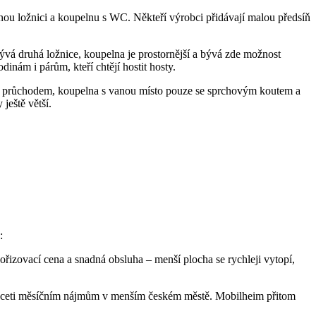
ou ložnici a koupelnu s WC. Někteří výrobci přidávají malou předsíň
vá druhá ložnice, koupelna je prostornější a bývá zde možnost
dinám i párům, kteří chtějí hostit hosty.
bo průchodem, koupelna s vanou místo pouze se sprchovým koutem a
ještě větší.
:
ořizovací cena a snadná obsluha – menší plocha se rychleji vytopí,
dvaceti měsíčním nájmům v menším českém městě. Mobilheim přitom