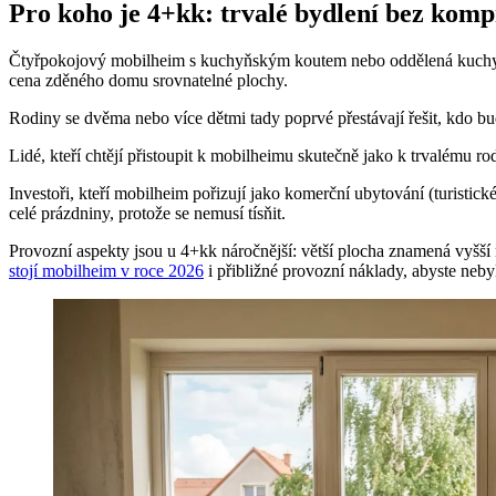
Pro koho je 4+kk: trvalé bydlení bez kom
Čtyřpokojový mobilheim s kuchyňským koutem nebo oddělená kuchyně j
cena zděného domu srovnatelné plochy.
Rodiny se dvěma nebo více dětmi tady poprvé přestávají řešit, kdo bu
Lidé, kteří chtějí přistoupit k mobilheimu skutečně jako k trvalému r
Investoři, kteří mobilheim pořizují jako komerční ubytování (turistic
celé prázdniny, protože se nemusí tísňit.
Provozní aspekty jsou u 4+kk náročnější: větší plocha znamená vyšší ná
stojí mobilheim v roce 2026
i přibližné provozní náklady, abyste neby