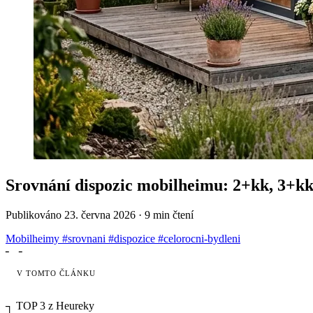
Srovnání dispozic mobilheimu: 2+kk, 3+kk
Publikováno
23. června 2026
·
9 min čtení
Mobilheimy
#srovnani
#dispozice
#celorocni-bydleni
╴
╶
V TOMTO ČLÁNKU
┐
TOP 3 z Heureky