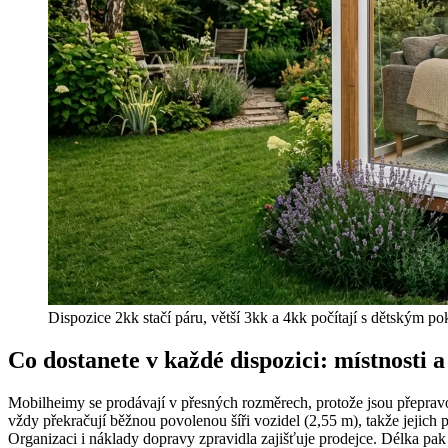
Dispozice 2kk stačí páru, větší 3kk a 4kk počítají s dětským p
Co dostanete v každé dispozici: místnosti a
Mobilheimy se prodávají v přesných rozměrech, protože jsou přepravo
vždy překračují běžnou povolenou šíři vozidel (2,55 m), takže jejich
Organizaci i náklady dopravy zpravidla zajišťuje prodejce. Délka pak