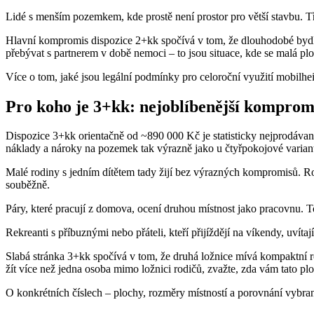
Lidé s menším pozemkem, kde prostě není prostor pro větší stavbu. Tř
Hlavní kompromis dispozice 2+kk spočívá v tom, že dlouhodobé bydlen
přebývat s partnerem v době nemoci – to jsou situace, kde se malá ploc
Více o tom, jaké jsou legální podmínky pro celoroční využití mobilh
Pro koho je 3+kk: nejoblíbenější komprom
Dispozice 3+kk orientačně od ~890 000 Kč je statisticky nejprodávaněj
náklady a nároky na pozemek tak výrazně jako u čtyřpokojové varian
Malé rodiny s jedním dítětem tady žijí bez výrazných kompromisů. Rodi
souběžně.
Páry, které pracují z domova, ocení druhou místnost jako pracovnu. To
Rekreanti s příbuznými nebo přáteli, kteří přijíždějí na víkendy, uví
Slabá stránka 3+kk spočívá v tom, že druhá ložnice mívá kompaktní r
žít více než jedna osoba mimo ložnici rodičů, zvažte, zda vám tato p
O konkrétních číslech – plochy, rozměry místností a porovnání vybr