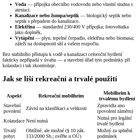
Voda
— přípojka obecního vodovodu nebo vlastní studna s
atestací.
Kanalizace nebo žumpa/septik
— biologický septik nebo
septik s přepadem do kanalizace.
Elektřina
— standardní 230/400 V přípojka; fotovoltaika
jako doplněk.
Vytápění
— plyn, tepelné čerpadlo, elektřina nebo biomasa;
záleží na dostupnosti sítí a vašem rozpočtu.
Bez stabilního přístupu k vodě a kanalizaci celoroční bydlení
fakticky nepřipadá v úvahu — a stavební úřad tyto podmínky při
kolaudaci i tak zkontroluje.
Jak se liší rekreační a trvalé použití
Mobilheim k
Aspekt
Rekreační mobilheim
trvalému bydlení
Stavební
Zpravidla ano
Závisí na klasifikaci a velikosti
povolení
(povolení záměru)
Nutná pro legální
Kolaudace
Není nutná
trvalé bydlení
Trvalý
Obtížné, ale možné (§ 10 zák.
Možný za splnění
pobyt
133/2000 Sb.; ověřte u OÚ)
podmínek