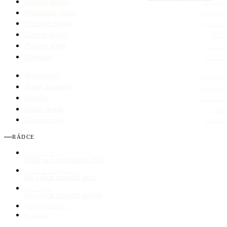
Dřevěné domky
DŘEVO
Montované chatky
MONTÁŽ
Plechové domky
POZINK
Kovové domky
KOV
Plastové kůlny
PLAST
Dřevníky
DŘEVO
Mobilheimy
OBYTNÉ
Altány a pergoly
SEZÓNA
Skleníky
SKLO / PC
Dětské domky
HRA
Kotce pro psy
DŘEVO
RÁDCE
MOBILHEIMY
Kolik stojí mobilheim 2026
ALTÁNY A PERGOLY
Jak vybrat zahradní altán
SKLENÍKY
Jak vybrat zahradní skleník
Všechny články
→
Kontakt
→