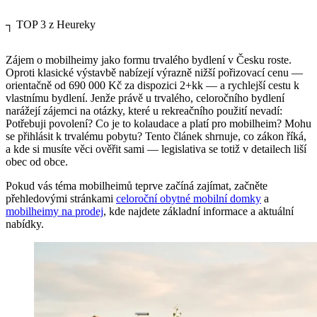
┐
TOP 3 z Heureky
Zájem o mobilheimy jako formu trvalého bydlení v Česku roste.
Oproti klasické výstavbě nabízejí výrazně nižší pořizovací cenu —
orientačně od 690 000 Kč za dispozici 2+kk — a rychlejší cestu k
vlastnímu bydlení. Jenže právě u trvalého, celoročního bydlení
narážejí zájemci na otázky, které u rekreačního použití nevadí:
Potřebuji povolení? Co je to kolaudace a platí pro mobilheim? Mohu
se přihlásit k trvalému pobytu? Tento článek shrnuje, co zákon říká,
a kde si musíte věci ověřit sami — legislativa se totiž v detailech liší
obec od obce.
Pokud vás téma mobilheimů teprve začíná zajímat, začněte
přehledovými stránkami
celoroční obytné mobilní domky
a
mobilheimy na prodej
, kde najdete základní informace a aktuální
nabídky.