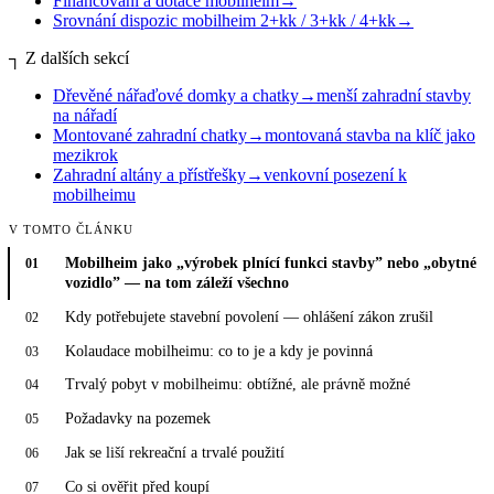
Financování a dotace mobilheim
→
Srovnání dispozic mobilheim 2+kk / 3+kk / 4+kk
→
┐
Z dalších sekcí
Dřevěné nářaďové domky a chatky
→
menší zahradní stavby
na nářadí
Montované zahradní chatky
→
montovaná stavba na klíč jako
mezikrok
Zahradní altány a přístřešky
→
venkovní posezení k
mobilheimu
V TOMTO ČLÁNKU
Mobilheim jako „výrobek plnící funkci stavby” nebo „obytné
01
vozidlo” — na tom záleží všechno
Kdy potřebujete stavební povolení — ohlášení zákon zrušil
02
Kolaudace mobilheimu: co to je a kdy je povinná
03
Trvalý pobyt v mobilheimu: obtížné, ale právně možné
04
Požadavky na pozemek
05
Jak se liší rekreační a trvalé použití
06
Co si ověřit před koupí
07