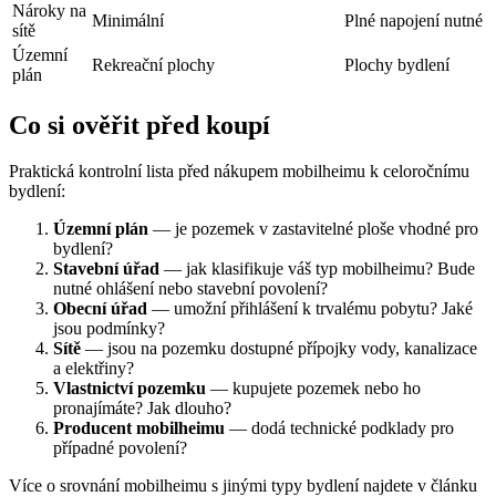
Nároky na
Minimální
Plné napojení nutné
sítě
Územní
Rekreační plochy
Plochy bydlení
plán
Co si ověřit před koupí
Praktická kontrolní lista před nákupem mobilheimu k celoročnímu
bydlení:
Územní plán
— je pozemek v zastavitelné ploše vhodné pro
bydlení?
Stavební úřad
— jak klasifikuje váš typ mobilheimu? Bude
nutné ohlášení nebo stavební povolení?
Obecní úřad
— umožní přihlášení k trvalému pobytu? Jaké
jsou podmínky?
Sítě
— jsou na pozemku dostupné přípojky vody, kanalizace
a elektřiny?
Vlastnictví pozemku
— kupujete pozemek nebo ho
pronajímáte? Jak dlouho?
Producent mobilheimu
— dodá technické podklady pro
případné povolení?
Více o srovnání mobilheimu s jinými typy bydlení najdete v článku