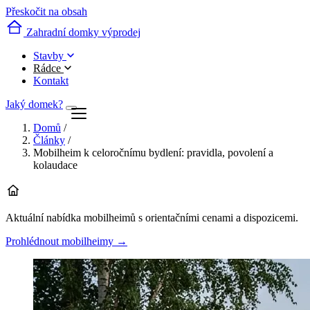
Přeskočit na obsah
Zahradní domky výprodej
Stavby
Rádce
Kontakt
Jaký domek?
Domů
/
Články
/
Mobilheim k celoročnímu bydlení: pravidla, povolení a
kolaudace
Aktuální nabídka mobilheimů s orientačními cenami a dispozicemi.
Prohlédnout mobilheimy
→