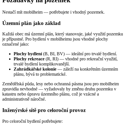
Požadavky na pozemek
Nestačí mít mobilheim — potřebujete i vhodný pozemek.
Územní plán jako základ
Každá obec má územní plán, který stanovuje, jaké využití pozemku
je přípustné. Pro bydlení v mobilheimu jsou vhodné plochy
označené jako:
Plochy bydlení
(B, BI, BV) — ideální pro trvalé bydlení.
Plochy rekreace
(R, RI) — vhodné pro rekreační využití,
trvalé bydlení komplikovanější.
Zahrádkářské kolonie
— záleží na konkrétním územním
plánu, bývá to problematické.
Zemědělská půda, lesy nebo ochranná pásma jsou pro mobilheim
zpravidla nevhodné — vyžadovaly by změnu druhu pozemku v
katastru nebo úpravu územního plánu, což je vzácné a
administrativně náročné.
Inženýrské sítě pro celoroční provoz
Pro celoroční bydlení potřebujete: