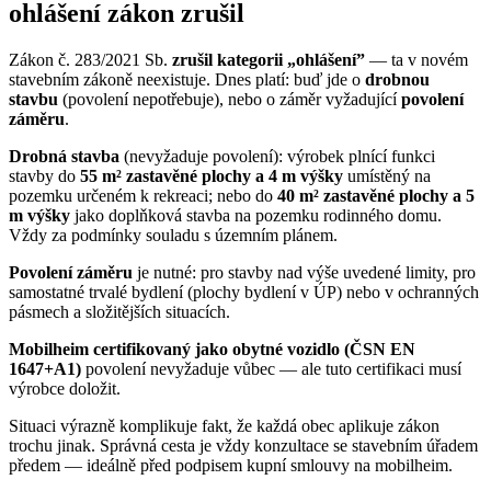
ohlášení zákon zrušil
Zákon č. 283/2021 Sb.
zrušil kategorii „ohlášení”
— ta v novém
stavebním zákoně neexistuje. Dnes platí: buď jde o
drobnou
stavbu
(povolení nepotřebuje), nebo o záměr vyžadující
povolení
záměru
.
Drobná stavba
(nevyžaduje povolení): výrobek plnící funkci
stavby do
55 m² zastavěné plochy a 4 m výšky
umístěný na
pozemku určeném k rekreaci; nebo do
40 m² zastavěné plochy a 5
m výšky
jako doplňková stavba na pozemku rodinného domu.
Vždy za podmínky souladu s územním plánem.
Povolení záměru
je nutné: pro stavby nad výše uvedené limity, pro
samostatné trvalé bydlení (plochy bydlení v ÚP) nebo v ochranných
pásmech a složitějších situacích.
Mobilheim certifikovaný jako obytné vozidlo (ČSN EN
1647+A1)
povolení nevyžaduje vůbec — ale tuto certifikaci musí
výrobce doložit.
Situaci výrazně komplikuje fakt, že každá obec aplikuje zákon
trochu jinak. Správná cesta je vždy konzultace se stavebním úřadem
předem — ideálně před podpisem kupní smlouvy na mobilheim.