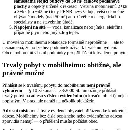
samostatně stojící budovy do 50 m² celkové podlahové
plochy
a objekty určené k rekreaci. Většina mobilheimů 2+kk
a 3+kk (do ~42 m²) tedy PENB nevyžaduje; větší celoročně
obývané modely (nad 50 m²) ano. Ověřte u energetického
specialisty a na stavebním úřadě.
Napojení na sítě
— voda, kanalizace nebo jímka, elektřina,
případně plyn nebo jiný zdroj tepla.
U movitého mobilheimu kolaudace formálně neproběhne — ale to
neznamená, že ho lze bez podmínek užívat k trvalému bydlení.
Obce mohou mít vlastní podmínky pro přihlášení k trvalému pobytu.
Trvalý pobyt v mobilheimu: obtížné, ale
právně možné
Přihlásit se k trvalému pobytu do mobilheimu
není právně
vyloučeno
— § 10 zákona č. 133/2000 Sb. umožňuje přihlásit
trvalý pobyt na adresu s číslem
evidenčním
(rekreační objekt), nejen
popisným. V praxi ale naráží na několik překážek:
Adresní místo
musí být v evidenci obyvatel přiřazeno ke konkrétní
adrese. Mobilheimy bez čísla popisného nebo evidenčního adresu
zpravidla nemají — o přidělení musíte požádat obec.