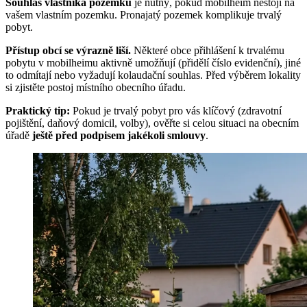
Souhlas vlastníka pozemku
je nutný, pokud mobilheim nestojí na
vašem vlastním pozemku. Pronajatý pozemek komplikuje trvalý
pobyt.
Přístup obcí se výrazně liší.
Některé obce přihlášení k trvalému
pobytu v mobilheimu aktivně umožňují (přidělí číslo evidenční), jiné
to odmítají nebo vyžadují kolaudační souhlas. Před výběrem lokality
si zjistěte postoj místního obecního úřadu.
Praktický tip:
Pokud je trvalý pobyt pro vás klíčový (zdravotní
pojištění, daňový domicil, volby), ověřte si celou situaci na obecním
úřadě
ještě před podpisem jakékoli smlouvy
.