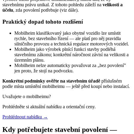
stavebnímu právu unikal. Z tohoto pohledu záleží na
velikosti a
účelu
, zda povolení potřebuje (viz dále).
Praktický dopad tohoto rozlišení
Mobilheim klasifikovaný jako obytné vozidlo lze umístit
rychle, bez stavebního řízení — ale platí pro něj pravidla
silničního provozu a technická regulace motorových vozidel.
Mobilheim jako výrobek plnící funkci stavby podléhá
stavebnímu zákonu; konkrétní náročnost závisí na velikosti a
územním plánu.
Mobilheim nelze automaticky považovat za „bez povolení”
jen proto, že stojí na podvozku.
Konkrétní podmínky ověřte na stavebním úřadě
příslušném
podle místa umístění mobilheimu — ještě před koupí nebo instalací.
Uvažujete o mobilheimu?
Prohlédněte si aktuální nabídku a orientační ceny.
Prohlédnout nabídku
→
Kdy potřebujete stavební povolení —