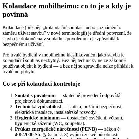
Kolaudace mobilheimu: co to je a kdy je
povinná
Kolaudace (přesněji „kolaudační souhlas” nebo „oznámení o
záměru užívat stavbu” v nové terminologii) je úřední potvrzení, že
stavba je dokončena v souladu s povolením a je způsobilá k
bezpečnému užívání.
Pro trvalé bydlení v mobilheimu klasifikovaném jako stavba je
kolaudační souhlas nezbytný. Bez něj technicky nelze zákonně
používat objekt k bydlení — a bez něj se zpravidla nelze přihlásit k
trvalému pobytu.
Co se při kolaudaci kontroluje
Soulad s povolením
— skutečné provedení odpovídá
projektové dokumentaci.
Technická způsobilost
— statika, požární bezpečnost,
elektrická instalace, instalatérské rozvody.
Hygienické minimum
— dostatečné osvětlení, větrání,
hygienické zázemí (WC, koupelna).
Průkaz energetické náročnosti (PENB)
— zákon č.
406/2000 Sb. (§ 6a odst. 8) vyjímá ze své působnosti