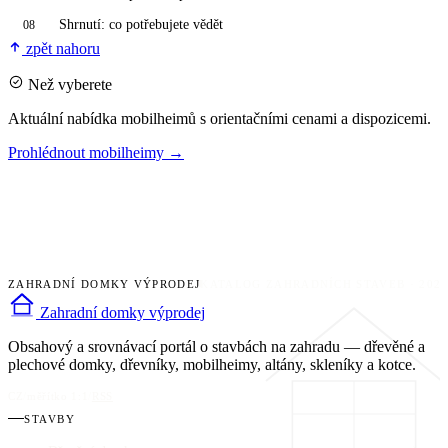
Shrnutí: co potřebujete vědět
08
zpět nahoru
Než vyberete
Aktuální nabídka mobilheimů s orientačními cenami a dispozicemi.
Prohlédnout mobilheimy
→
ZAHRADNÍ DOMKY VÝPRODEJ
KATALOG ZAHRADNÍCH STAVEB · 202
Zahradní domky výprodej
Obsahový a srovnávací portál o stavbách na zahradu — dřevěné a
plechové domky, dřevníky, mobilheimy, altány, skleníky a kotce.
CZ
/
měřítko 1:1
/
RSS
STAVBY