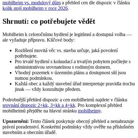
mobilheim vs. modulový dům
a přehled cen dle dispozic v článku
kolik stojí mobilheim v roce 2026
.
Shrnutí: co potřebujete vědět
Mobilheim k celoročnímu bydlení je legitímní a dostupná volba —
ale vyžaduje přípravu. Klíčové body:
Rozlišení movitá věc vs. stavba určuje, jaká povolení
potřebujete.
Pro trvalé bydlení s kolaudací a trvalým pobytem počítejte s
administrativou srovnatelnou s rodinným domem.
Vhodný pozemek v územním plánu a dostupnost sítí jsou
nutnou podmínkou.
Každá obec a každý stavební úřad interpretuje pravidla trochu
jinak — vždy konzultujte předem.
Podrobnější přehled dispozic a cen mobilheimů najdete v článku
srovnání dispozic 2+kk, 3+kk a 4+kk
. Pro komplexní přehled
mobilheimů přejděte na hlavní stránku
mobilheimy
.
Upozornění:
Tento článek poskytuje obecný přehled a nenahrazuje
právní poradenství. Konkrétní podmínky vždy ověřte na příslušném
stavebním a obecním úřadě.