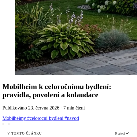
Mobilheim k celoročnímu bydlení:
pravidla, povolení a kolaudace
Publikováno
23. června 2026
·
7 min čtení
Mobilheimy
#celorocni-bydleni
#navod
╴
╶
V TOMTO ČLÁNKU
8 sekcí