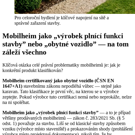
Pro celoroční bydlení je klíčové napojení na sítě a
správné zařazení stavby.
Mobilheim jako „výrobek plnící funkci
stavby” nebo „obytné vozidlo” — na tom
záleží všechno
Klíčová otázka celé právní problematiky mobilheimů je: jak je
konkrétní produkt klasifikován?
Mobilheim certifikovaný jako obytné vozidlo (ČSN EN
1647+A1)
stavebnímu zákonu nepodléhá vůbec — stejně jako
karavan. Tato klasifikace je první věc, na kterou se u výrobce
zeptejte. Pokud výrobce tuto certifikaci nemá nebo neprokáže, nelze
na ni spoléhat.
Mobilheim jako „výrobek plnící funkci stavby”
— a to je případ
většiny prodávaných mobilheimů — zákon č. 283/2021 Sb. (§ 5
odst. 1) považuje za stavbu. Liší se od klasické stavby způsobem
vzniku (výrobce místo staveniště) a prokazováním shody (prohlášení
výrobce místo projektové dokumentace), nikoli tím, že by