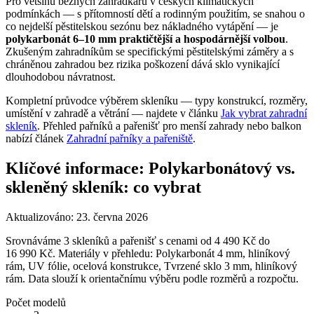
Pro většinu běžných zahrádkářů v českých klimatických
podmínkách — s přítomností dětí a rodinným použitím, se snahou o
co nejdelší pěstitelskou sezónu bez nákladného vytápění — je
polykarbonát 6–10 mm praktičtější a hospodárnější volbou
.
Zkušeným zahradníkům se specifickými pěstitelskými záměry a s
chráněnou zahradou bez rizika poškození dává sklo vynikající
dlouhodobou návratnost.
Kompletní průvodce výběrem skleníku — typy konstrukcí, rozměry,
umístění v zahradě a větrání — najdete v článku
Jak vybrat zahradní
skleník
. Přehled pařníků a pařenišť pro menší zahrady nebo balkon
nabízí článek
Zahradní pařníky a pařeniště
.
Klíčové informace: Polykarbonátový vs.
skleněný skleník: co vybrat
Aktualizováno:
23. června 2026
Srovnáváme 3 skleníků a pařenišť s cenami od 4 490 Kč do
16 990 Kč. Materiály v přehledu: Polykarbonát 4 mm, hliníkový
rám, UV fólie, ocelová konstrukce, Tvrzené sklo 3 mm, hliníkový
rám. Data slouží k orientačnímu výběru podle rozměrů a rozpočtu.
Počet modelů