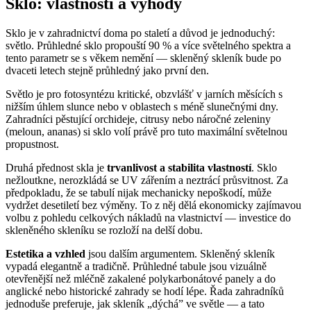
Sklo: vlastnosti a výhody
Sklo je v zahradnictví doma po staletí a důvod je jednoduchý:
světlo. Průhledné sklo propouští 90 % a více světelného spektra a
tento parametr se s věkem nemění — skleněný skleník bude po
dvaceti letech stejně průhledný jako první den.
Světlo je pro fotosyntézu kritické, obzvlášť v jarních měsících s
nižším úhlem slunce nebo v oblastech s méně slunečnými dny.
Zahradníci pěstující orchideje, citrusy nebo náročné zeleniny
(meloun, ananas) si sklo volí právě pro tuto maximální světelnou
propustnost.
Druhá přednost skla je
trvanlivost a stabilita vlastností
. Sklo
nežloutkne, nerozkládá se UV zářením a neztrácí průsvitnost. Za
předpokladu, že se tabulí nijak mechanicky nepoškodí, může
vydržet desetiletí bez výměny. To z něj dělá ekonomicky zajímavou
volbu z pohledu celkových nákladů na vlastnictví — investice do
skleněného skleníku se rozloží na delší dobu.
Estetika a vzhled
jsou dalším argumentem. Skleněný skleník
vypadá elegantně a tradičně. Průhledné tabule jsou vizuálně
otevřenější než mléčně zakalené polykarbonátové panely a do
anglické nebo historické zahrady se hodí lépe. Řada zahradníků
jednoduše preferuje, jak skleník „dýchá” ve světle — a tato