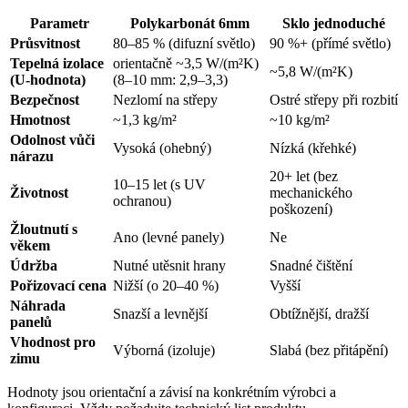
Parametr
Polykarbonát 6mm
Sklo jednoduché
Průsvitnost
80–85 % (difuzní světlo)
90 %+ (přímé světlo)
Tepelná izolace
orientačně ~3,5 W/(m²K)
~5,8 W/(m²K)
(U-hodnota)
(8–10 mm: 2,9–3,3)
Bezpečnost
Nezlomí na střepy
Ostré střepy při rozbití
Hmotnost
~1,3 kg/m²
~10 kg/m²
Odolnost vůči
Vysoká (ohebný)
Nízká (křehké)
nárazu
20+ let (bez
10–15 let (s UV
Životnost
mechanického
ochranou)
poškození)
Žloutnutí s
Ano (levné panely)
Ne
věkem
Údržba
Nutné utěsnit hrany
Snadné čištění
Pořizovací cena
Nižší (o 20–40 %)
Vyšší
Náhrada
Snazší a levnější
Obtížnější, dražší
panelů
Vhodnost pro
Výborná (izoluje)
Slabá (bez přitápění)
zimu
Hodnoty jsou orientační a závisí na konkrétním výrobci a