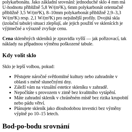
polykarbonátu. Jako základní srovnání: jednoduché sklo 4 mm má
U-hodnotu přibližně 5,8 W/(m²K), 6mm polykarbonát orientačně
přibližně 3,5 W/(m²K), 8–10mm polykarbonát přibližně 2,9–3,3
W/(m²K) resp. 2,1 W/(m²K) pro nejsilnější profily. Dvojitá skla
(izolační tabule) situaci zlepšují, ale jejich použití ve sklenících je
výjimečné a výrazně zvyšuje cenu.
Cena
skleněných skleníků je zpravidla vyšší — jak pořizovací, tak
náklady na případnou výměnu poškozené tabule.
Kdy volit sklo
Sklo je lepší volbou, pokud:
Pěstujete náročné světlomilné kultury nebo zahradníte v
oblasti s méně slunečnými dny.
Záleží vám na vizuální estetice skleníku v zahradě.
Nepočítáte s provozem v zimě bez kvalitního vytápění.
Máte zahradní skleník v chráněném místě bez rizika krupobití
nebo pádu větví.
Plánujete skleník jako dlouhodobou investici bez výměny
výplně po 10–15 letech.
Bod-po-bodu srovnání