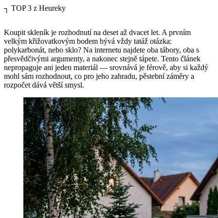
┐
TOP 3 z Heureky
Koupit skleník je rozhodnutí na deset až dvacet let. A prvním
velkým křižovatkovým bodem bývá vždy tatáž otázka:
polykarbonát, nebo sklo? Na internetu najdete oba tábory, oba s
přesvědčivými argumenty, a nakonec stejně tápete. Tento článek
nepropaguje ani jeden materiál — srovnává je férově, aby si každý
mohl sám rozhodnout, co pro jeho zahradu, pěstební záměry a
rozpočet dává větší smysl.