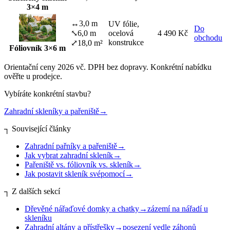
3×4 m
↔
3,0 m
UV fólie,
Do
⤡
6,0 m
ocelová
4 490 Kč
obchodu
konstrukce
⤢
18,0 m²
Fóliovník 3×6 m
Orientační ceny 2026 vč. DPH bez dopravy. Konkrétní nabídku
ověřte u prodejce.
Vybíráte konkrétní stavbu?
Zahradní skleníky a pařeniště
→
┐
Související články
Zahradní pařníky a pařeniště
→
Jak vybrat zahradní skleník
→
Pařeniště vs. fóliovník vs. skleník
→
Jak postavit skleník svépomocí
→
┐
Z dalších sekcí
Dřevěné nářaďové domky a chatky
→
zázemí na nářadí u
skleníku
Zahradní altány a přístřešky
→
posezení vedle záhonů