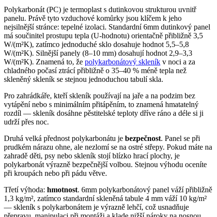
Polykarbonát (PC) je termoplast s dutinkovou strukturou uvnitř
panelu. Právě tyto vzduchové komůrky jsou klíčem k jeho
nejsilnější stránce: tepelné izolaci. Standardní 6mm dutinkový panel
má součinitel prostupu tepla (U-hodnotu) orientačně přibližně 3,5
W/(m²K), zatímco jednoduché sklo dosahuje hodnot 5,5–5,8
W/(m²K). Silnější panely (8–10 mm) dosahují hodnot 2,9–3,3
W/(m²K). Znamená to, že
polykarbonátový skleník
v noci a za
chladného počasí ztrácí přibližně o 35–40 % méně tepla než
skleněný skleník se stejnou jednoduchou tabulí skla.
Pro zahrádkáře, kteří skleník používají na jaře a na podzim bez
vytápění nebo s minimálním přitápěním, to znamená hmatatelný
rozdíl — skleník dosáhne pěstitelské teploty dříve ráno a déle si ji
udrží přes noc.
Druhá velká přednost polykarbonátu je
bezpečnost
. Panel se při
prudkém nárazu ohne, ale nezlomí se na ostré střepy. Pokud máte na
zahradě děti, psy nebo skleník stojí blízko hrací plochy, je
polykarbonát výrazně bezpečnější volbou. Stejnou výhodu oceníte
při kroupách nebo při pádu větve.
Třetí výhoda:
hmotnost
. 6mm polykarbonátový panel váží přibližně
1,3 kg/m², zatímco standardní skleněná tabule 4 mm váží 10 kg/m²
— skleník s polykarbonátem je výrazně lehčí, což usnadňuje
přepravu, manipulaci při montáži a klade nižší nároky na nosnou