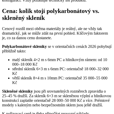
konfiguraci. Vždy požadujte technický list produktu.
Cena: kolik stojí polykarbonátový vs.
skleněný skleník
Cenový rozdíl mezi oběma materiály je reálný, ale ne vždy tak
dramatický, jak se může zdát na první pohled. Klíčovým faktorem
je, co za danou cenu dostanete.
Polykarbonátové skleníky
se v orientačních cenách 2026 pohybují
přibližně takto:
malý skleník 4×2 m s 6mm PC a hliníkovým rámem: od 10
000–18 000 Kč
střední skleník 6×3 m s 6mm PC: orientačně 18 000–32 000
Kč
větší skleník 8×4 m s 10mm PC: orientačně 35 000–55 000
Kč
Skleněné skleníky
jsou při srovnatelných rozměrech zpravidla o
25–45 % dražší. Za skleník 6×3 m se skleněnou výplní a hliníkovou
konstrukcí zaplatíte orientačně 28 000–50 000 Kč a více. Prémiové
modely s kaleným nebo bezpečnostním sklem jsou ještě dražší.
K pořizovací ceně je třeba připočítat provozní náklady.