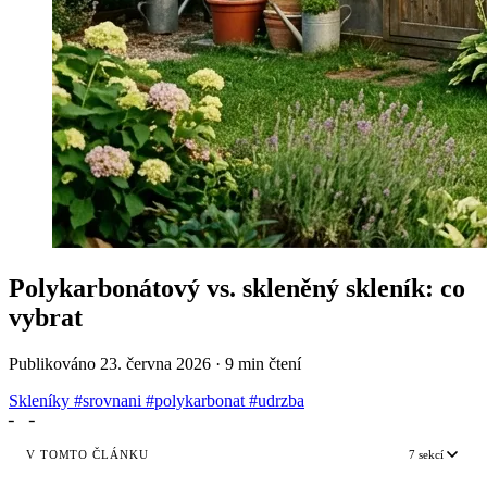
Polykarbonátový vs. skleněný skleník: co
vybrat
Publikováno
23. června 2026
·
9 min čtení
Skleníky
#srovnani
#polykarbonat
#udrzba
╴
╶
V TOMTO ČLÁNKU
7 sekcí