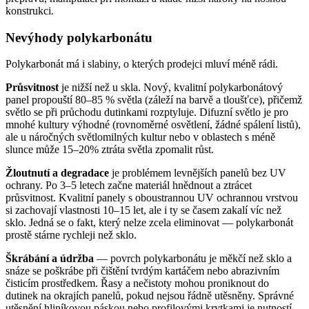
konstrukci.
Nevýhody polykarbonátu
Polykarbonát má i slabiny, o kterých prodejci mluví méně rádi.
Průsvitnost
je nižší než u skla. Nový, kvalitní polykarbonátový
panel propouští 80–85 % světla (záleží na barvě a tloušťce), přičemž
světlo se při průchodu dutinkami rozptyluje. Difuzní světlo je pro
mnohé kultury výhodné (rovnoměrné osvětlení, žádné spálení listů),
ale u náročných světlomilných kultur nebo v oblastech s méně
slunce může 15–20% ztráta světla zpomalit růst.
Žloutnutí a degradace
je problémem levnějších panelů bez UV
ochrany. Po 3–5 letech začne materiál hnědnout a ztrácet
průsvitnost. Kvalitní panely s oboustrannou UV ochrannou vrstvou
si zachovají vlastnosti 10–15 let, ale i ty se časem zakalí víc než
sklo. Jedná se o fakt, který nelze zcela eliminovat — polykarbonát
prostě stárne rychleji než sklo.
Škrábání a údržba
— povrch polykarbonátu je měkčí než sklo a
snáze se poškrábe při čištění tvrdým kartáčem nebo abrazivním
čisticím prostředkem. Řasy a nečistoty mohou proniknout do
dutinek na okrajích panelů, pokud nejsou řádně utěsněny. Správné
utěsnění hliníkovou páskou nebo profilovými krytkami je nutností,