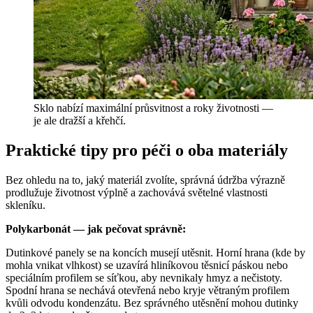
Sklo nabízí maximální průsvitnost a roky životnosti —
je ale dražší a křehčí.
Praktické tipy pro péči o oba materiály
Bez ohledu na to, jaký materiál zvolíte, správná údržba výrazně
prodlužuje životnost výplně a zachovává světelné vlastnosti
skleníku.
Polykarbonát — jak pečovat správně:
Dutinkové panely se na koncích musejí utěsnit. Horní hrana (kde by
mohla vnikat vlhkost) se uzavírá hliníkovou těsnicí páskou nebo
speciálním profilem se síťkou, aby nevnikaly hmyz a nečistoty.
Spodní hrana se nechává otevřená nebo kryje větraným profilem
kvůli odvodu kondenzátu. Bez správného utěsnění mohou dutinky