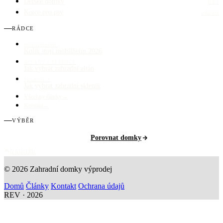
Dětské domky
HRA
Kotce pro psy
DŘEVO
RÁDCE
MOBILHEIMY
Kolik stojí mobilheim 2026
ALTÁNY A PERGOLY
Jak vybrat zahradní altán
SKLENÍKY
Jak vybrat zahradní skleník
Všechny články
→
Kontakt
→
VÝBĚR
Porovnat domky
NAHORU
© 2026 Zahradní domky výprodej
Domů
Články
Kontakt
Ochrana údajů
REV · 2026