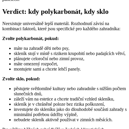
Verdict: kdy polykarbonát, kdy sklo
Neexistuje universálně lepší materiál. Rozhodnutí závisí na
kombinaci faktorů, které jsou specifické pro každého zahradníka:
Zvolte polykarbonát, pokud:
máte na zahradě děti nebo psy,
skleník stojí v místě s rizikem krupobití nebo padajících větví,
plánujete celoroční nebo zimní provoz,
máte omezený rozpočet,
montujete sami a chcete lehčí panely.
Zvolte sklo, pokud:
pěstujete světlomilné kultury nebo zahradníte s nižším počtem
slunečních dnů,
záleží vám na estetice a chcete tradiční vzhled skleníku,
skleník je v chráněné poloze bez rizika poškození,
investujete do skleníku jako do dlouhodobé součásti zahrady s
minimální potřebou údržby výplně,
nebudete skleník aktivně používat v zimních měsících.