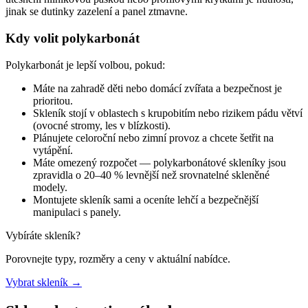
jinak se dutinky zazelení a panel ztmavne.
Kdy volit polykarbonát
Polykarbonát je lepší volbou, pokud:
Máte na zahradě děti nebo domácí zvířata a bezpečnost je
prioritou.
Skleník stojí v oblastech s krupobitím nebo rizikem pádu větví
(ovocné stromy, les v blízkosti).
Plánujete celoroční nebo zimní provoz a chcete šetřit na
vytápění.
Máte omezený rozpočet — polykarbonátové skleníky jsou
zpravidla o 20–40 % levnější než srovnatelné skleněné
modely.
Montujete skleník sami a oceníte lehčí a bezpečnější
manipulaci s panely.
Vybíráte skleník?
Porovnejte typy, rozměry a ceny v aktuální nabídce.
Vybrat skleník
→