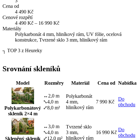
3
Cena od
4 490 Kč
Cenové rozpětí
4 490 Kč – 16 990 Kč
Materiály
Polykarbonát 4 mm, hliníkový rám, UV fólie, ocelová
konstrukce, Tvrzené sklo 3 mm, hliníkový rám
┐
TOP 3 z Heureky
Srovnání skleníků
Model
Rozměry
Materiál
Cena od
Nabídka
↔
2,0 m
Polykarbonát
Do
⤡
4,0 m
4 mm,
7 990 Kč
obchodu
hliníkový rám
⤢
8,0 m²
Polykarbonátový
skleník 2×4 m
↔
3,0 m
Tvrzené sklo
Do
⤡
4,0 m
3 mm,
16 990 Kč
obchodu
hliníkový rám
⤢
12,0 m²
Skleněný skleník