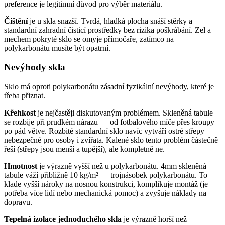
preference je legitimní důvod pro výběr materiálu.
Čištění
je u skla snazší. Tvrdá, hladká plocha snáší stěrky a
standardní zahradní čisticí prostředky bez rizika poškrábání. Zel a
mechem pokryté sklo se omyje přímočaře, zatímco na
polykarbonátu musíte být opatrní.
Nevýhody skla
Sklo má oproti polykarbonátu zásadní fyzikální nevýhody, které je
třeba přiznat.
Křehkost
je nejčastěji diskutovaným problémem. Skleněná tabule
se rozbije při prudkém nárazu — od fotbalového míče přes kroupy
po pád větve. Rozbité standardní sklo navíc vytváří ostré střepy
nebezpečné pro osoby i zvířata. Kalené sklo tento problém částečně
řeší (střepy jsou menší a tupější), ale kompletně ne.
Hmotnost
je výrazně vyšší než u polykarbonátu. 4mm skleněná
tabule váží přibližně 10 kg/m² — trojnásobek polykarbonátu. To
klade vyšší nároky na nosnou konstrukci, komplikuje montáž (je
potřeba více lidí nebo mechanická pomoc) a zvyšuje náklady na
dopravu.
Tepelná izolace jednoduchého skla
je výrazně horší než