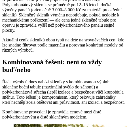
Polykarbonátový skleník se průměrně po 12–15 letech dočká
výměny panelů (orientačně 3 000–8 000 Kč za materiál pro střední
skleník). Skleněný skleník výměnu nepotřebuje, pokud nedojde k
mechanickému poškození — ale cena jedné skleněné tabule pro
opravu je zpravidla vyšší než polykarbonátového panelu stejné
plochy.
Aktuální ceník skleníků obou typů najdete na srovnávačích cen, kde
lze snadno filtrovat podle materiálu a porovnat konkrétní modely od
různých výrobců.
Kombinovaná řešení: není to vždy
buď/nebo
Řada výrobců dnes nabízí skleníky s kombinovanou výplní:
skleněné boční tabule (maximální světlo do záhonů) a
polykarbonátová střecha (lepší izolace a bezpečnost vůči krupobití a
sněhu). Toto řešení je kompromisem, který oslovuje zahradníky,
kteří nechtějí zcela obětovat ani průsvitnost, ani izolaci a bezpečnost.
Kombinované provedení je zpravidla cenově mezi čistě
polykarbonátovým a čistě skleněným modelem.