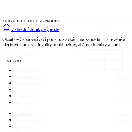
ZAHRADNÍ DOMKY VÝPRODEJ
KATALOG ZAHRADNÍCH STAVEB · 202
Zahradní domky výprodej
Obsahový a srovnávací portál o stavbách na zahradu — dřevěné a
plechové domky, dřevníky, mobilheimy, altány, skleníky a kotce.
CZ
/
měřítko 1:1
/
RSS
STAVBY
Dřevěné domky
DŘEVO
Montované chatky
MONTÁŽ
Plechové domky
POZINK
Kovové domky
KOV
Plastové kůlny
PLAST
Dřevníky
DŘEVO
Mobilheimy
OBYTNÉ
Altány a pergoly
SEZÓNA
Skleníky
SKLO / PC