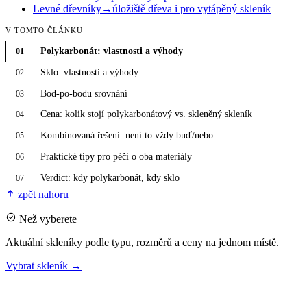
Levné dřevníky
→
úložiště dřeva i pro vytápěný skleník
V TOMTO ČLÁNKU
Polykarbonát: vlastnosti a výhody
01
Sklo: vlastnosti a výhody
02
Bod-po-bodu srovnání
03
Cena: kolik stojí polykarbonátový vs. skleněný skleník
04
Kombinovaná řešení: není to vždy buď/nebo
05
Praktické tipy pro péči o oba materiály
06
Verdict: kdy polykarbonát, kdy sklo
07
zpět nahoru
Než vyberete
Aktuální skleníky podle typu, rozměrů a ceny na jednom místě.
Vybrat skleník
→