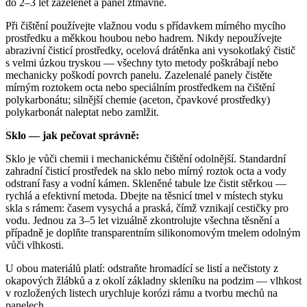
do 2–3 let zazelenět a panel ztmavne.
Při čištění používejte vlažnou vodu s přídavkem mírného mycího
prostředku a měkkou houbou nebo hadrem. Nikdy nepoužívejte
abrazivní čisticí prostředky, ocelová drátěnka ani vysokotlaký čistič
s velmi úzkou tryskou — všechny tyto metody poškrábají nebo
mechanicky poškodí povrch panelu. Zazelenalé panely čistěte
mírným roztokem octa nebo speciálním prostředkem na čištění
polykarbonátu; silnější chemie (aceton, čpavkové prostředky)
polykarbonát naleptat nebo zamlžit.
Sklo — jak pečovat správně:
Sklo je vůči chemii i mechanickému čištění odolnější. Standardní
zahradní čisticí prostředek na sklo nebo mírný roztok octa a vody
odstraní řasy a vodní kámen. Skleněné tabule lze čistit stěrkou —
rychlá a efektivní metoda. Dbejte na těsnicí tmel v místech styku
skla s rámem: časem vysychá a praská, čímž vznikají cestičky pro
vodu. Jednou za 3–5 let vizuálně zkontrolujte všechna těsnění a
případně je doplňte transparentním silikonomovým tmelem odolným
vůči vlhkosti.
U obou materiálů platí: odstraňte hromadící se listí a nečistoty z
okapových žlábků a z okolí základny skleníku na podzim — vlhkost
v rozložených listech urychluje korózi rámu a tvorbu mechů na
panelech.