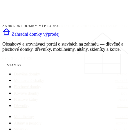
ZAHRADNÍ DOMKY VÝPRODEJ
KATALOG ZAHRADNÍCH STAVEB · 202
Zahradní domky výprodej
Obsahový a srovnávací portál o stavbách na zahradu — dřevěné a
plechové domky, dřevníky, mobilheimy, altány, skleníky a kotce.
CZ
/
měřítko 1:1
/
RSS
STAVBY
Dřevěné domky
DŘEVO
Montované chatky
MONTÁŽ
Plechové domky
POZINK
Kovové domky
KOV
Plastové kůlny
PLAST
Dřevníky
DŘEVO
Mobilheimy
OBYTNÉ
Altány a pergoly
SEZÓNA
Skleníky
SKLO / PC