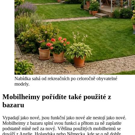
Nabídka sahá od rekreačních po celoročně obyvatelné
modely.
Mobilheimy pořídíte také použité z
bazaru
Vypadají jako nové, jsou funkční jako nové ale nestojí jako nové.
Mobilheimy z bazaru splní svou funkci a přitom za ně zaplatíte
podstatně míně než za nový. Většina použitých mobilheimů se
dováží z Anglie, Holandska nebo Německa, kde se o ně dobře