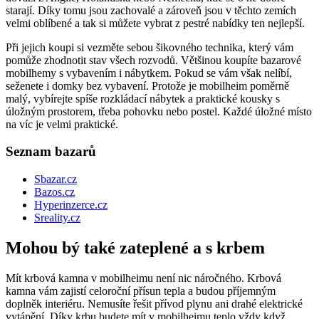
starají. Díky tomu jsou zachovalé a zároveň jsou v těchto zemích
velmi oblíbené a tak si můžete vybrat z pestré nabídky ten nejlepší.
Při jejich koupi si vezměte sebou šikovného technika, který vám
pomůže zhodnotit stav všech rozvodů. Většinou koupíte bazarové
mobilhemy s vybavením i nábytkem. Pokud se vám však nelíbí,
seženete i domky bez vybavení. Protože je mobilheim poměrně
malý, vybírejte spíše rozkládací nábytek a praktické kousky s
úložným prostorem, třeba pohovku nebo postel. Každé úložné místo
na víc je velmi praktické.
Seznam bazarů
Sbazar.cz
Bazos.cz
Hyperinzerce.cz
Sreality.cz
Mohou bý také zateplené a s krbem
Mít krbová kamna v mobilheimu není nic náročného. Krbová
kamna vám zajistí celoroční přísun tepla a budou příjemným
doplněk interiéru. Nemusíte řešit přívod plynu ani drahé elektrické
vytápění. Díky krbu budete mít v mobilheimu teplo vždy když