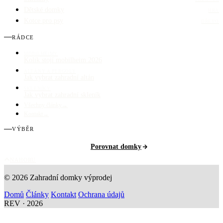
Dětské domky
HRA
Kotce pro psy
DŘEVO
RÁDCE
MOBILHEIMY
Kolik stojí mobilheim 2026
ALTÁNY A PERGOLY
Jak vybrat zahradní altán
SKLENÍKY
Jak vybrat zahradní skleník
Všechny články
→
Kontakt
→
VÝBĚR
Porovnat domky
NAHORU
© 2026 Zahradní domky výprodej
Domů
Články
Kontakt
Ochrana údajů
REV · 2026