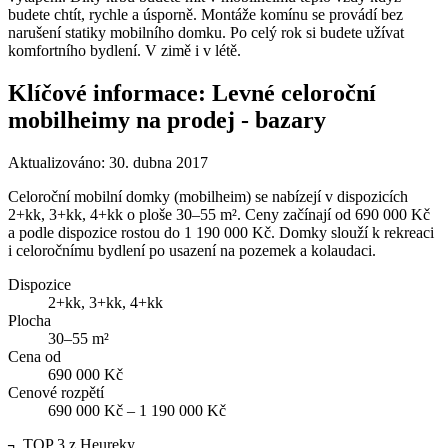
budete chtít, rychle a úsporně. Montáže komínu se provádí bez
narušení statiky mobilního domku. Po celý rok si budete užívat
komfortního bydlení. V zimě i v létě.
Klíčové informace: Levné celoroční
mobilheimy na prodej - bazary
Aktualizováno:
30. dubna 2017
Celoroční mobilní domky (mobilheim) se nabízejí v dispozicích
2+kk, 3+kk, 4+kk o ploše 30–55 m². Ceny začínají od 690 000 Kč
a podle dispozice rostou do 1 190 000 Kč. Domky slouží k rekreaci
i celoročnímu bydlení po usazení na pozemek a kolaudaci.
Dispozice
2+kk, 3+kk, 4+kk
Plocha
30–55 m²
Cena od
690 000 Kč
Cenové rozpětí
690 000 Kč – 1 190 000 Kč
┐
TOP 3 z Heureky