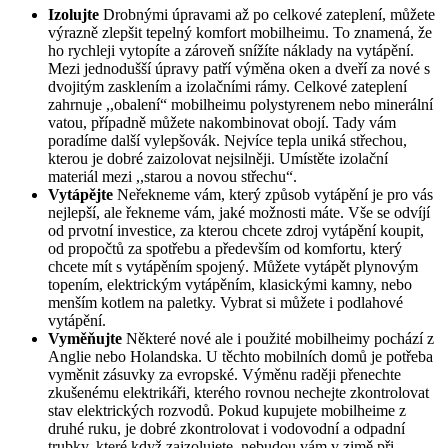
Izolujte
Drobnými úpravami až po celkové zateplení, můžete
výrazně zlepšit tepelný komfort mobilheimu. To znamená, že
ho rychleji vytopíte a zároveň snížíte náklady na vytápění.
Mezi jednodušší úpravy patří výměna oken a dveří za nové s
dvojitým zasklením a izolačními rámy. Celkové zateplení
zahrnuje ,,obalení“ mobilheimu polystyrenem nebo minerální
vatou, případně můžete nakombinovat obojí. Tady vám
poradíme další vylepšovák. Nejvíce tepla uniká střechou,
kterou je dobré zaizolovat nejsilněji. Umístěte izolační
materiál mezi ,,starou a novou střechu“.
Vytápějte
Neřekneme vám, který způsob vytápění je pro vás
nejlepší, ale řekneme vám, jaké možnosti máte. Vše se odvíjí
od prvotní investice, za kterou chcete zdroj vytápění koupit,
od propočtů za spotřebu a především od komfortu, který
chcete mít s vytápěním spojený. Můžete vytápět plynovým
topením, elektrickým vytápěním, klasickými kamny, nebo
menším kotlem na paletky. Vybrat si můžete i podlahové
vytápění.
Vyměňujte
Některé nové ale i použité mobilheimy pochází z
Anglie nebo Holandska. U těchto mobilních domů je potřeba
vyměnit zásuvky za evropské. Výměnu raději přenechte
zkušenému elektrikáři, kterého rovnou nechejte zkontrolovat
stav elektrických rozvodů. Pokud kupujete mobilheime z
druhé ruku, je dobré zkontrolovat i vodovodní a odpadní
trubky, které když zaizolujete, nebudou vám v zimě při