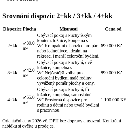
Srovnání dispozic 2+kk / 3+kk / 4+kk
Dispozice
Plocha
Místnosti
Cena od
Obývací pokoj s kuchyňským
koutem, ložnice, koupelna s
⤢
30,0
2+kk
WC
Kompaktní dispozice pro pár
690 000 Kč
m²
nebo jednotlivce, ideální na
rekreaci i menší celoroční bydlení.
Obývací pokoj s kuchyní, dvě
ložnice, koupelna s
⤢
42,0
3+kk
WC
Nejčastější volba pro
890 000 Kč
m²
celoroční bydlení malé rodiny;
vyvážený poměr plochy a ceny.
Obývací pokoj s kuchyní, tři
ložnice, koupelna, samostatné
⤢
55,0
4+kk
WC
Prostorná dispozice pro
1 190 000 Kč
m²
rodinu s dětmi nebo trvalé bydlení
s pracovnou.
Orientační ceny 2026 vč. DPH bez dopravy a usazení. Konkrétní
nabídku si ověřte u prodejce.