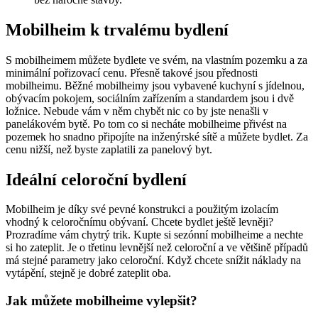
Mobilheim k trvalému bydlení
S mobilheimem můžete bydlete ve svém, na vlastním pozemku a za
minimální pořizovací cenu. Přesně takové jsou přednosti
mobilheimu. Běžné mobilheimy jsou vybavené kuchyní s jídelnou,
obývacím pokojem, sociálním zařízením a standardem jsou i dvě
ložnice. Nebude vám v něm chybět nic co by jste nenašli v
panelákovém bytě. Po tom co si necháte mobilheime přivést na
pozemek ho snadno připojíte na inženýrské sítě a můžete bydlet. Za
cenu nižší, než byste zaplatili za panelový byt.
Ideální celoroční bydlení
Mobilheim je díky své pevné konstrukci a použitým izolacím
vhodný k celoročnímu obývaní. Chcete bydlet ještě levněji?
Prozradíme vám chytrý trik. Kupte si sezónní mobilheime a nechte
si ho zateplit. Je o třetinu levnější než celoroční a ve většině případů
má stejné parametry jako celoroční. Když chcete snížit náklady na
vytápění, stejně je dobré zateplit oba.
Jak můžete mobilheime vylepšit?