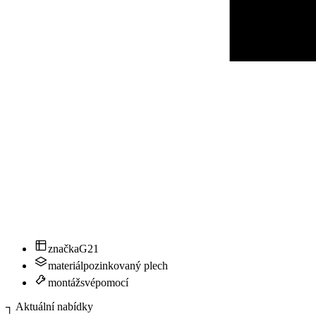
značka
G21
materiál
pozinkovaný plech
montáž
svépomocí
┐
Aktuální nabídky