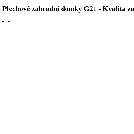
Plechové zahradní domky G21 - Kvalita z
╴
╶