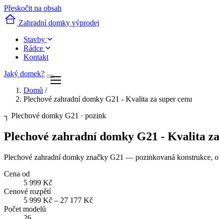
Přeskočit na obsah
Zahradní domky výprodej
Stavby
Rádce
Kontakt
Jaký domek?
Domů
/
Plechové zahradní domky G21 - Kvalita za super cenu
┐
Plechové domky G21 · pozink
Plechové zahradní domky G21 - Kvalita za
Plechové zahradní domky značky G21 — pozinkovaná konstrukce, ob
Cena od
5 999 Kč
Cenové rozpětí
5 999 Kč – 27 177 Kč
Počet modelů
26