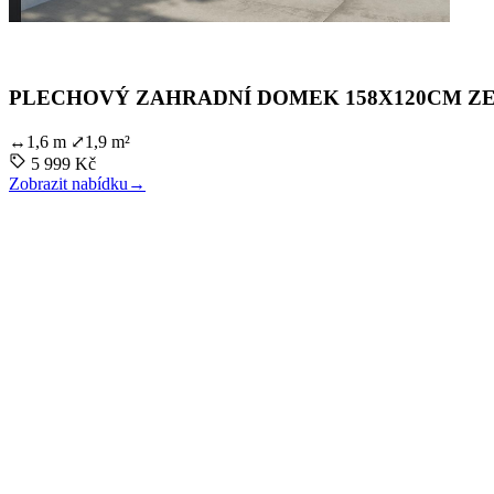
PLECHOVÝ ZAHRADNÍ DOMEK 158X120CM ZEL
↔
1,6 m
⤢
1,9 m²
5 999 Kč
Zobrazit nabídku
→