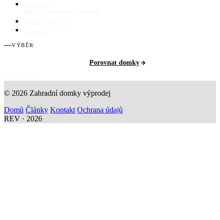
SKLENÍKY
Jak vybrat zahradní skleník
Všechny články
→
Kontakt
→
VÝBĚR
Porovnat domky
NAHORU
© 2026 Zahradní domky výprodej
Domů
Články
Kontakt
Ochrana údajů
REV · 2026