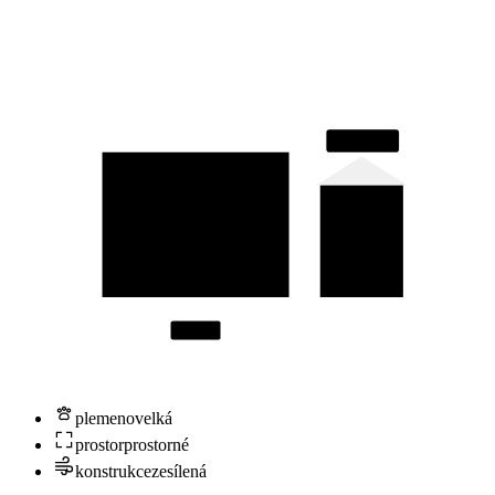
⌂ bouda
↔ 2,5 m
plemeno
velká
prostor
prostorné
konstrukce
zesílená