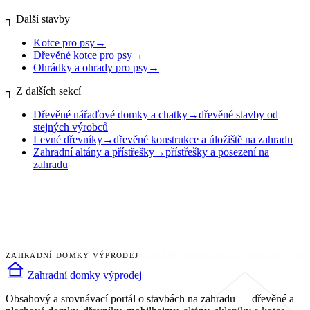
┐
Další stavby
Kotce pro psy
→
Dřevěné kotce pro psy
→
Ohrádky a ohrady pro psy
→
┐
Z dalších sekcí
Dřevěné nářaďové domky a chatky
→
dřevěné stavby od
stejných výrobců
Levné dřevníky
→
dřevěné konstrukce a úložiště na zahradu
Zahradní altány a přístřešky
→
přístřešky a posezení na
zahradu
ZAHRADNÍ DOMKY VÝPRODEJ
KATALOG ZAHRADNÍCH STAVEB · 202
Zahradní domky výprodej
Obsahový a srovnávací portál o stavbách na zahradu — dřevěné a