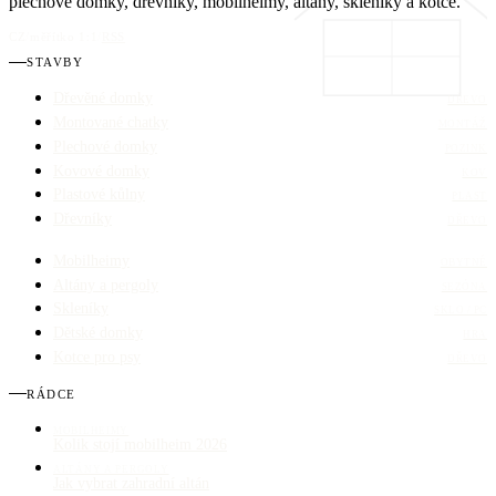
plechové domky, dřevníky, mobilheimy, altány, skleníky a kotce.
CZ
/
měřítko 1:1
/
RSS
STAVBY
Dřevěné domky
DŘEVO
Montované chatky
MONTÁŽ
Plechové domky
POZINK
Kovové domky
KOV
Plastové kůlny
PLAST
Dřevníky
DŘEVO
Mobilheimy
OBYTNÉ
Altány a pergoly
SEZÓNA
Skleníky
SKLO / PC
Dětské domky
HRA
Kotce pro psy
DŘEVO
RÁDCE
MOBILHEIMY
Kolik stojí mobilheim 2026
ALTÁNY A PERGOLY
Jak vybrat zahradní altán