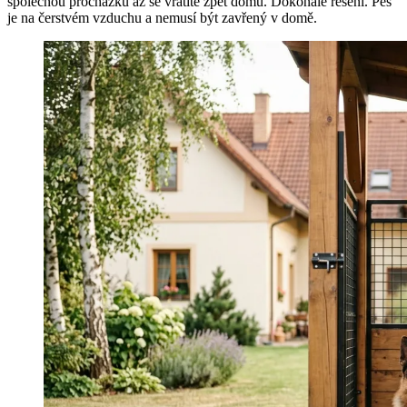
společnou procházku až se vrátíte zpět domů. Dokonalé řešení. Pes
je na čerstvém vzduchu a nemusí být zavřený v domě.