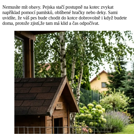
Nemusíte mít obavy. Pejska stačí postupně na kotec zvykat
například pomocí pamlsků, oblíbené hračky nebo deky. Sami
uvidíte, že váš pes bude chodit do kotce dobrovolně i když budete
doma, protože zjistí,že tam má klid a čas odpočívat.