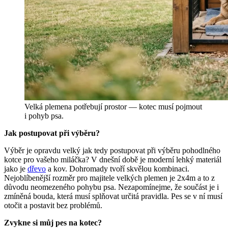
Velká plemena potřebují prostor — kotec musí pojmout
i pohyb psa.
Jak postupovat při výběru?
Výběr je opravdu velký jak tedy postupovat při výběru pohodlného
kotce pro vašeho miláčka? V dnešní době je moderní lehký materiál
jako je
dřevo
a kov. Dohromady tvoří skvělou kombinaci.
Nejoblíbenější rozměr pro majitele velkých plemen je 2x4m a to z
důvodu neomezeného pohybu psa. Nezapomínejme, že součást je i
zmíněná bouda, která musí splňovat určitá pravidla. Pes se v ní musí
otočit a postavit bez problémů.
Zvykne si můj pes na kotec?