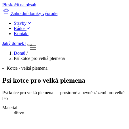
Přeskočit na obsah
Zahradní domky výprodej
Stavby
Rádce
Kontakt
Jaký domek?
Domů
/
Psí kotce pro velká plemena
┐
Kotce · velká plemena
Psí kotce pro velká plemena
Psí kotce pro velká plemena — prostorné a pevné zázemí pro velké
psy.
Materiál
dřevo