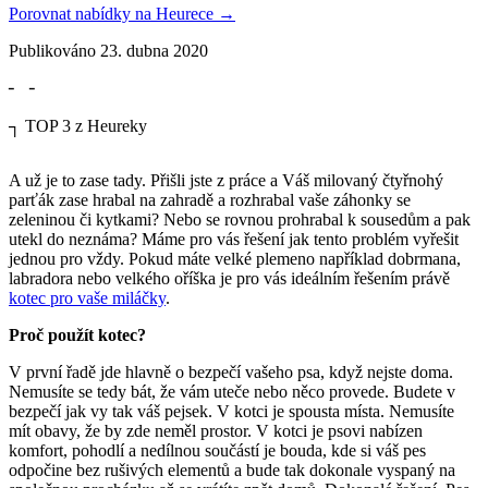
Porovnat nabídky na Heurece
→
Publikováno
23. dubna 2020
╴
╶
┐
TOP 3 z Heureky
A už je to zase tady. Přišli jste z práce a Váš milovaný čtyřnohý
parťák zase hrabal na zahradě a rozhrabal vaše záhonky se
zeleninou či kytkami? Nebo se rovnou prohrabal k sousedům a pak
utekl do neznáma? Máme pro vás řešení jak tento problém vyřešit
jednou pro vždy. Pokud máte velké plemeno například dobrmana,
labradora nebo velkého oříška je pro vás ideálním řešením právě
kotec pro vaše miláčky
.
Proč použít kotec?
V první řadě jde hlavně o bezpečí vašeho psa, když nejste doma.
Nemusíte se tedy bát, že vám uteče nebo něco provede. Budete v
bezpečí jak vy tak váš pejsek. V kotci je spousta místa. Nemusíte
mít obavy, že by zde neměl prostor. V kotci je psovi nabízen
komfort, pohodlí a nedílnou součástí je bouda, kde si váš pes
odpočine bez rušivých elementů a bude tak dokonale vyspaný na