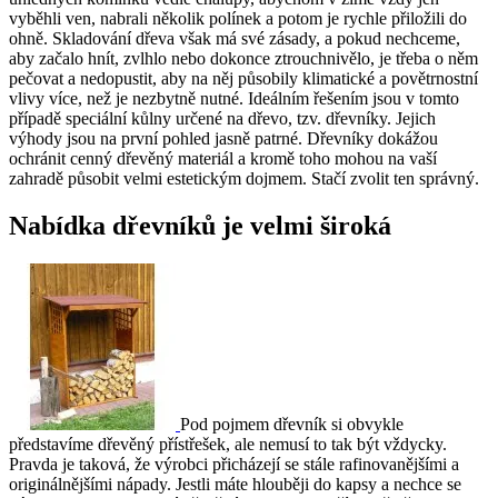
vyběhli ven, nabrali několik polínek a potom je rychle přiložili do
ohně. Skladování dřeva však má své zásady, a pokud nechceme,
aby začalo hnít, zvlhlo nebo dokonce ztrouchnivělo, je třeba o něm
pečovat a nedopustit, aby na něj působily klimatické a povětrnostní
vlivy více, než je nezbytně nutné. Ideálním řešením jsou v tomto
případě speciální kůlny určené na dřevo, tzv. dřevníky. Jejich
výhody jsou na první pohled jasně patrné. Dřevníky dokážou
ochránit cenný dřevěný materiál a kromě toho mohou na vaší
zahradě působit velmi estetickým dojmem. Stačí zvolit ten správný.
Nabídka dřevníků je velmi široká
Pod pojmem dřevník si obvykle
představíme dřevěný přístřešek, ale nemusí to tak být vždycky.
Pravda je taková, že výrobci přicházejí se stále rafinovanějšími a
originálnějšími nápady. Jestli máte hlouběji do kapsy a nechce se