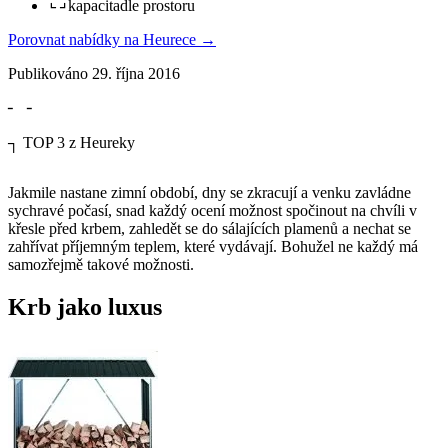
kapacita
dle prostoru
Porovnat nabídky na Heurece
→
Publikováno
29. října 2016
╴
╶
┐
TOP 3 z Heureky
Jakmile nastane zimní období, dny se zkracují a venku zavládne
sychravé počasí, snad každý ocení možnost spočinout na chvíli v
křesle před krbem, zahledět se do sálajících plamenů a nechat se
zahřívat příjemným teplem, které vydávají. Bohužel ne každý má
samozřejmě takové možnosti.
Krb jako luxus