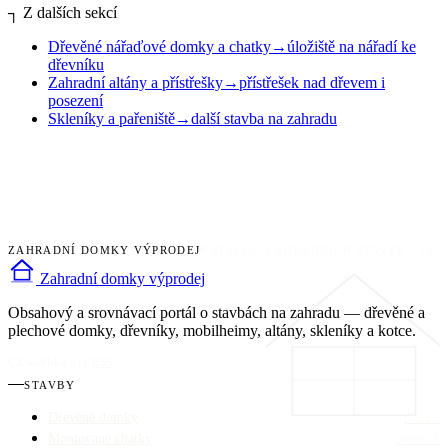
┐
Z dalších sekcí
Dřevěné nářaďové domky a chatky
→
úložiště na nářadí ke
dřevníku
Zahradní altány a přístřešky
→
přístřešek nad dřevem i
posezení
Skleníky a pařeniště
→
další stavba na zahradu
ZAHRADNÍ DOMKY VÝPRODEJ
KATALOG ZAHRADNÍCH STAVEB · 202
Zahradní domky výprodej
Obsahový a srovnávací portál o stavbách na zahradu — dřevěné a
plechové domky, dřevníky, mobilheimy, altány, skleníky a kotce.
CZ
/
měřítko 1:1
/
RSS
STAVBY
Dřevěné domky
DŘEVO
Montované chatky
MONTÁŽ