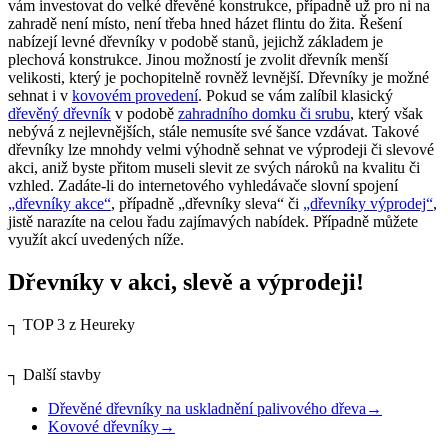
vám investovat do velké dřevěné konstrukce, případně už pro ni na
zahradě není místo, není třeba hned házet flintu do žita. Řešení
nabízejí levné dřevníky v podobě stanů, jejichž základem je
plechová konstrukce. Jinou možností je zvolit dřevník menší
velikosti, který je pochopitelně rovněž levnější. Dřevníky je možné
sehnat i v
kovovém provedení
. Pokud se vám zalíbil klasický
dřevěný dřevník
v podobě
zahradního domku či srubu
, který však
nebývá z nejlevnějších, stále nemusíte své šance vzdávat. Takové
dřevníky lze mnohdy velmi výhodně sehnat ve výprodeji či slevové
akci, aniž byste přitom museli slevit ze svých nároků na kvalitu či
vzhled. Zadáte-li do internetového vyhledávače slovní spojení
„dřevníky akce“
, případně „dřevníky sleva“ či
„dřevníky výprodej“
,
jistě narazíte na celou řadu zajímavých nabídek. Případně můžete
využít akcí uvedených níže.
Dřevníky v akci, slevě a výprodeji!
┐
TOP 3 z Heureky
┐
Další stavby
Dřevěné dřevníky na uskladnění palivového dřeva
→
Kovové dřevníky
→