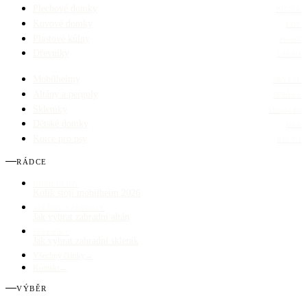
Plechové domky
POZINK
Kovové domky
KOV
Plastové kůlny
PLAST
Dřevníky
DŘEVO
Mobilheimy
OBYTNÉ
Altány a pergoly
SEZÓNA
Skleníky
SKLO / PC
Dětské domky
HRA
Kotce pro psy
DŘEVO
RÁDCE
MOBILHEIMY
Kolik stojí mobilheim 2026
ALTÁNY A PERGOLY
Jak vybrat zahradní altán
SKLENÍKY
Jak vybrat zahradní skleník
Všechny články
→
Kontakt
→
VÝBĚR