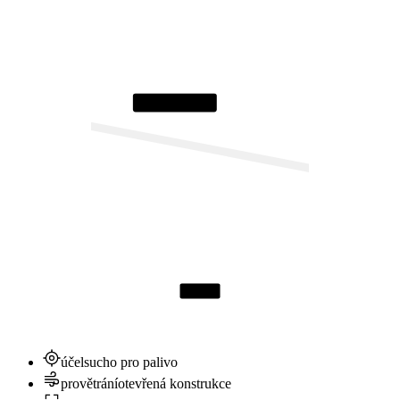
⌂ suché dřevo
↔ 2,0 m
účel
sucho pro palivo
provětrání
otevřená konstrukce