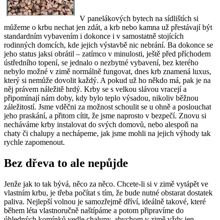
V panelákových bytech na sídlištích si
můžeme o krbu nechat jen zdát, a krb nebo kamna už přestávají být
standardním vybavením i dokonce i v samostatně stojících
rodinných domcích, kde jejich výstavbě nic nebrání. Ba dokonce se
jeho status jaksi obrátil – zatímco v minulosti, ještě před příchodem
ústředního topení, se jednalo o nezbytné vybavení, bez kterého
nebylo možné v zimě normálně fungovat, dnes krb znamená luxus,
který si nemůže dovolit každý. A pokud už ho někdo má, pak je na
něj právem náležitě hrdý. Krby se s velkou slávou vracejí a
připomínají nám doby, kdy bylo teplo výsadou, nikoliv běžnou
záležitostí. Jsme vděčni za možnost schoulit se u ohně a poslouchat
jeho praskání, a přitom cítit, že jsme naprosto v bezpečí. Znovu si
necháváme krby instalovat do svých domovů, nebo alespoň na
chaty či chalupy a nechápeme, jak jsme mohli na jejich výhody tak
rychle zapomenout.
Bez dřeva to ale nepůjde
Jenže jak to tak bývá, něco za něco. Chcete-li si v zimě vytápět ve
vlastním krbu, je třeba počítat s tím, že bude nutné obstarat dostatek
paliva. Nejlepší volnou je samozřejmě dříví, ideálně takové, které
během léta vlastnoručně naštípáme a potom připravíme do
úhledných komínků vedle chalupy, abychom v zimě vždy jen