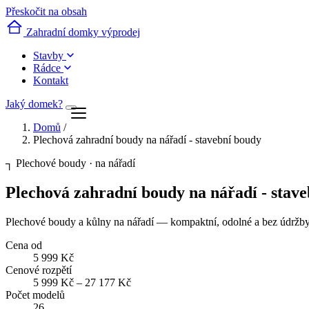
Přeskočit na obsah
Zahradní domky výprodej
Stavby
Rádce
Kontakt
Jaký domek?
Domů
/
Plechová zahradní boudy na nářadí - stavební boudy
┐
Plechové boudy · na nářadí
Plechová zahradní boudy na nářadí - stav
Plechové boudy a kůlny na nářadí — kompaktní, odolné a bez údržby
Cena od
5 999 Kč
Cenové rozpětí
5 999 Kč – 27 177 Kč
Počet modelů
26