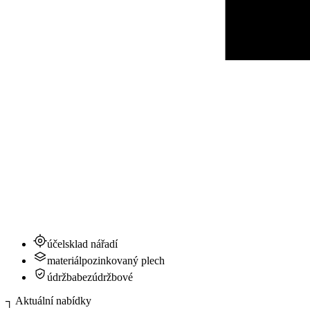
účel
sklad nářadí
materiál
pozinkovaný plech
údržba
bezúdržbové
┐
Aktuální nabídky