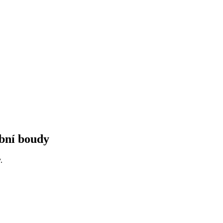
ební boudy
.