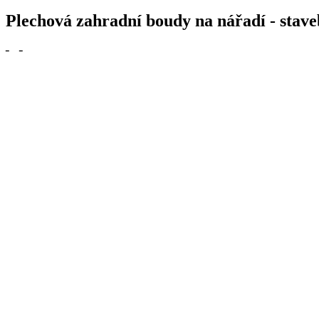
Plechová zahradní boudy na nářadí - stav
╴
╶