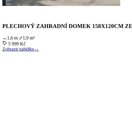
PLECHOVÝ ZAHRADNÍ DOMEK 158X120CM ZEL
↔
1,6 m
⤢
1,9 m²
5 999 Kč
Zobrazit nabídku
→