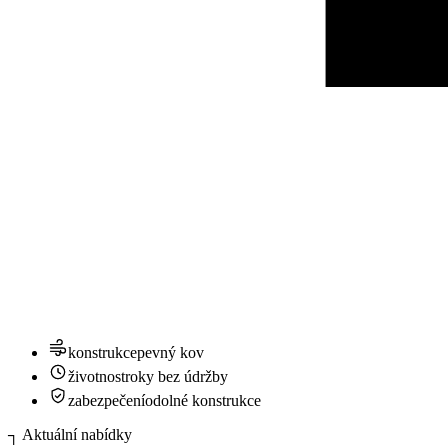
konstrukce
pevný kov
životnost
roky bez údržby
zabezpečení
odolné konstrukce
┐
Aktuální nabídky