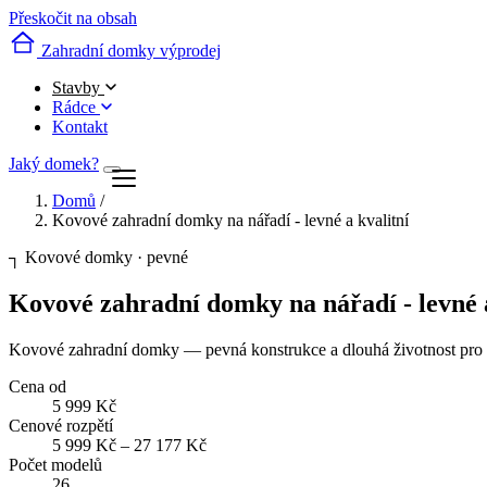
Přeskočit na obsah
Zahradní domky výprodej
Stavby
Rádce
Kontakt
Jaký domek?
Domů
/
Kovové zahradní domky na nářadí - levné a kvalitní
┐
Kovové domky · pevné
Kovové zahradní domky na nářadí - levné a
Kovové zahradní domky — pevná konstrukce a dlouhá životnost pro n
Cena od
5 999 Kč
Cenové rozpětí
5 999 Kč – 27 177 Kč
Počet modelů
26