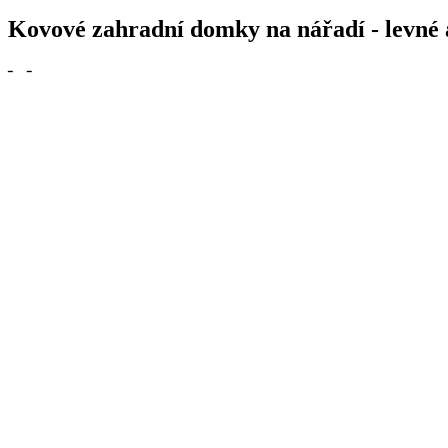
Kovové zahradní domky na nářadí - levné 
╴
╶