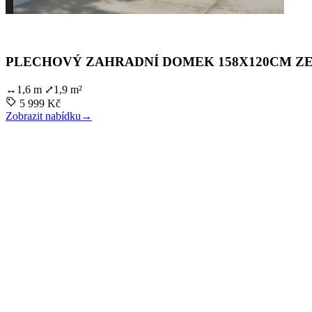
PLECHOVÝ ZAHRADNÍ DOMEK 158X120CM ZEL
↔
1,6 m
⤢
1,9 m²
5 999 Kč
Zobrazit nabídku
→