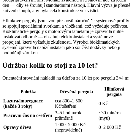
den — díly se šroubují standardními nástroji. Hlavní výzva je přesné
kotvení sloupů, aby byla celá konstrukce ve svislici.
Hliníkové pergoly jsou svou přesností náročnější: systémové profily
se spojují speciálními svorkami a vložkami, což vyžaduje pečlivost.
Bioklimatické pergoly s motorovými lamelami je zpravidla nutné
instalovat odborně — obsahují elektroinstalaci a systémové
propojení, které vyžaduje zkušenosti. Výrobci bioklimatických
systémů zpravidla nabízí instalaci jako součást dodávky nebo ji
podmiňují zárukou.
Údržba: kolik to stojí za 10 let?
Orientační srovnání nákladů na údržbu za 10 let pro pergolu 3×4 m:
Hliníková
Položka
Dřevěná pergola
pergola
Lazura/impregnace
cca 800–1 500
0 Kč
(každé 3 roky)
Kč/ošetření
3–5 hodin/rok
~30 min/rok
Pracovní čas na ošetření
průměrně
(mytí)
1 000–5 000 Kč
Opravy dřeva
0–2 000 Kč
(nepravidelně)