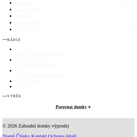
Mobilheimy
OBYTNÉ
Altány a pergoly
SEZÓNA
Skleníky
SKLO / PC
Dětské domky
HRA
Kotce pro psy
DŘEVO
RÁDCE
MOBILHEIMY
Kolik stojí mobilheim 2026
ALTÁNY A PERGOLY
Jak vybrat zahradní altán
SKLENÍKY
Jak vybrat zahradní skleník
Všechny články
→
Kontakt
→
VÝBĚR
Porovnat domky
NAHORU
© 2026 Zahradní domky výprodej
Domů
Články
Kontakt
Ochrana údajů