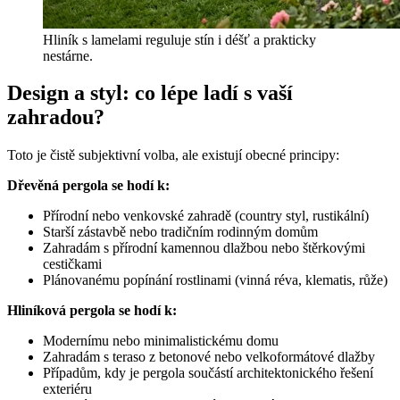
Hliník s lamelami reguluje stín i déšť a prakticky
nestárne.
Design a styl: co lépe ladí s vaší
zahradou?
Toto je čistě subjektivní volba, ale existují obecné principy:
Dřevěná pergola se hodí k:
Přírodní nebo venkovské zahradě (country styl, rustikální)
Starší zástavbě nebo tradičním rodinným domům
Zahradám s přírodní kamennou dlažbou nebo štěrkovými
cestičkami
Plánovanému popínání rostlinami (vinná réva, klematis, růže)
Hliníková pergola se hodí k:
Modernímu nebo minimalistickému domu
Zahradám s teraso z betonové nebo velkoformátové dlažby
Případům, kdy je pergola součástí architektonického řešení
exteriéru