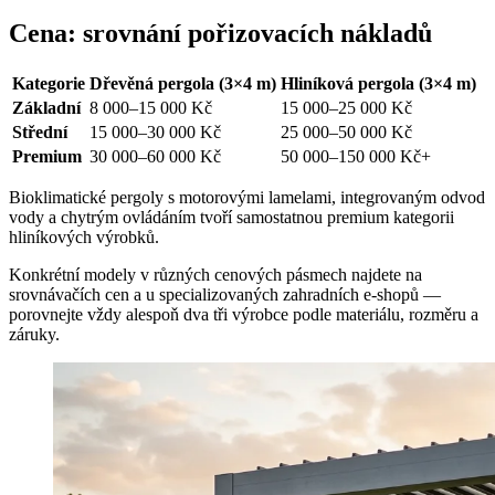
Cena: srovnání pořizovacích nákladů
Kategorie
Dřevěná pergola (3×4 m)
Hliníková pergola (3×4 m)
Základní
8 000–15 000 Kč
15 000–25 000 Kč
Střední
15 000–30 000 Kč
25 000–50 000 Kč
Premium
30 000–60 000 Kč
50 000–150 000 Kč+
Bioklimatické pergoly s motorovými lamelami, integrovaným odvod
vody a chytrým ovládáním tvoří samostatnou premium kategorii
hliníkových výrobků.
Konkrétní modely v různých cenových pásmech najdete na
srovnávačích cen a u specializovaných zahradních e-shopů —
porovnejte vždy alespoň dva tři výrobce podle materiálu, rozměru a
záruky.