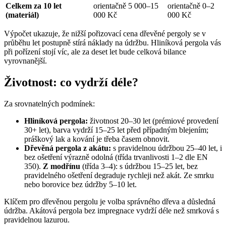
Celkem za 10 let
orientačně 5 000–15
orientačně 0–2
(materiál)
000 Kč
000 Kč
Výpočet ukazuje, že nižší pořizovací cena dřevěné pergoly se v
průběhu let postupně stírá náklady na údržbu. Hliníková pergola vás
při pořízení stojí víc, ale za deset let bude celková bilance
vyrovnanější.
Životnost: co vydrží déle?
Za srovnatelných podmínek:
Hliníková pergola:
životnost 20–30 let (prémiové provedení
30+ let), barva vydrží 15–25 let před případným blejením;
práškový lak a kování je třeba časem obnovit.
Dřevěná pergola z akátu:
s pravidelnou údržbou 25–40 let, i
bez ošetření výrazně odolná (třída trvanlivosti 1–2 dle EN
350).
Z modřínu
(třída 3–4): s údržbou 15–25 let, bez
pravidelného ošetření degraduje rychleji než akát. Ze smrku
nebo borovice bez údržby 5–10 let.
Klíčem pro dřevěnou pergolu je volba správného dřeva a důsledná
údržba. Akátová pergola bez impregnace vydrží déle než smrková s
pravidelnou lazurou.