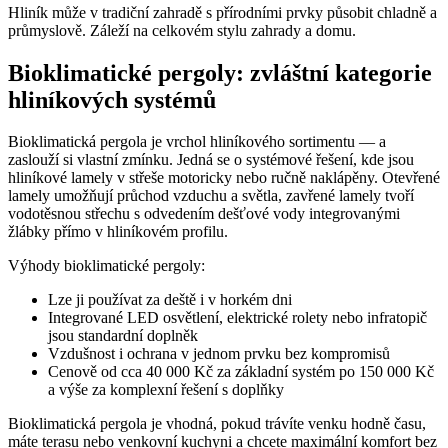
Hliník může v tradiční zahradě s přírodními prvky působit chladně a
průmyslově. Záleží na celkovém stylu zahrady a domu.
Bioklimatické pergoly: zvláštní kategorie
hliníkových systémů
Bioklimatická pergola je vrchol hliníkového sortimentu — a
zaslouží si vlastní zmínku. Jedná se o systémové řešení, kde jsou
hliníkové lamely v střeše motoricky nebo ručně naklápěny. Otevřené
lamely umožňují průchod vzduchu a světla, zavřené lamely tvoří
vodotěsnou střechu s odvedením dešťové vody integrovanými
žlábky přímo v hliníkovém profilu.
Výhody bioklimatické pergoly:
Lze ji používat za deště i v horkém dni
Integrované LED osvětlení, elektrické rolety nebo infratopič
jsou standardní doplněk
Vzdušnost i ochrana v jednom prvku bez kompromisů
Cenově od cca 40 000 Kč za základní systém po 150 000 Kč
a výše za komplexní řešení s doplňky
Bioklimatická pergola je vhodná, pokud trávíte venku hodně času,
máte terasu nebo venkovní kuchyni a chcete maximální komfort bez