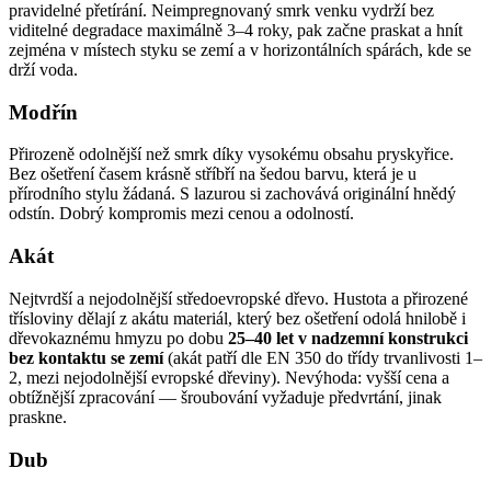
pravidelné přetírání. Neimpregnovaný smrk venku vydrží bez
viditelné degradace maximálně 3–4 roky, pak začne praskat a hnít
zejména v místech styku se zemí a v horizontálních spárách, kde se
drží voda.
Modřín
Přirozeně odolnější než smrk díky vysokému obsahu pryskyřice.
Bez ošetření časem krásně stříbří na šedou barvu, která je u
přírodního stylu žádaná. S lazurou si zachovává originální hnědý
odstín. Dobrý kompromis mezi cenou a odolností.
Akát
Nejtvrdší a nejodolnější středoevropské dřevo. Hustota a přirozené
třísloviny dělají z akátu materiál, který bez ošetření odolá hnilobě i
dřevokaznému hmyzu po dobu
25–40 let v nadzemní konstrukci
bez kontaktu se zemí
(akát patří dle EN 350 do třídy trvanlivosti 1–
2, mezi nejodolnější evropské dřeviny). Nevýhoda: vyšší cena a
obtížnější zpracování — šroubování vyžaduje předvrtání, jinak
praskne.
Dub