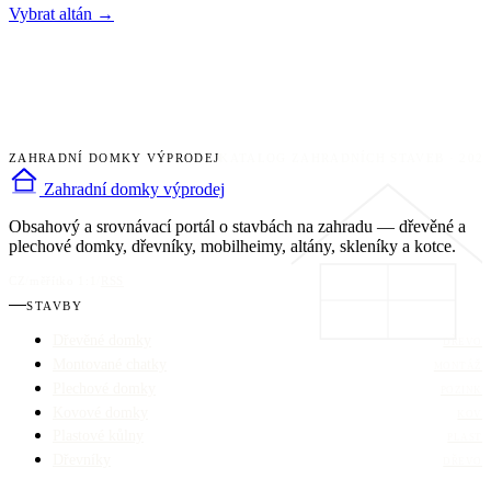
Vybrat altán
→
ZAHRADNÍ DOMKY VÝPRODEJ
KATALOG ZAHRADNÍCH STAVEB · 202
Zahradní domky výprodej
Obsahový a srovnávací portál o stavbách na zahradu — dřevěné a
plechové domky, dřevníky, mobilheimy, altány, skleníky a kotce.
CZ
/
měřítko 1:1
/
RSS
STAVBY
Dřevěné domky
DŘEVO
Montované chatky
MONTÁŽ
Plechové domky
POZINK
Kovové domky
KOV
Plastové kůlny
PLAST
Dřevníky
DŘEVO