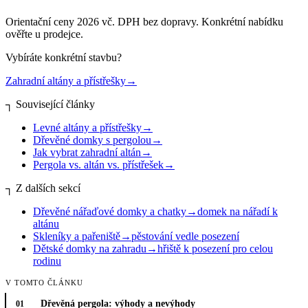
Orientační ceny 2026 vč. DPH bez dopravy. Konkrétní nabídku
ověřte u prodejce.
Vybíráte konkrétní stavbu?
Zahradní altány a přístřešky
→
┐
Související články
Levné altány a přístřešky
→
Dřevěné domky s pergolou
→
Jak vybrat zahradní altán
→
Pergola vs. altán vs. přístřešek
→
┐
Z dalších sekcí
Dřevěné nářaďové domky a chatky
→
domek na nářadí k
altánu
Skleníky a pařeniště
→
pěstování vedle posezení
Dětské domky na zahradu
→
hřiště k posezení pro celou
rodinu
V TOMTO ČLÁNKU
Dřevěná pergola: výhody a nevýhody
01