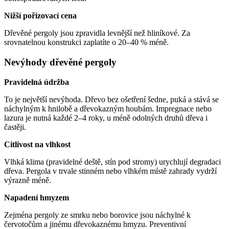
Nižší pořizovací cena
Dřevěné pergoly jsou zpravidla levnější než hliníkové. Za
srovnatelnou konstrukci zaplatíte o 20–40 % méně.
Nevýhody dřevěné pergoly
Pravidelná údržba
To je největší nevýhoda. Dřevo bez ošetření šedne, puká a stává se
náchylným k hnilobě a dřevokazným houbám. Impregnace nebo
lazura je nutná každé 2–4 roky, u méně odolných druhů dřeva i
častěji.
Citlivost na vlhkost
Vlhká klima (pravidelné deště, stín pod stromy) urychlují degradaci
dřeva. Pergola v trvale stinném nebo vlhkém místě zahrady vydrží
výrazně méně.
Napadení hmyzem
Zejména pergoly ze smrku nebo borovice jsou náchylné k
červotočům a jinému dřevokaznému hmyzu. Preventivní