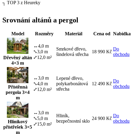
┐
TOP 3 z Heureky
Srovnání altánů a pergol
Model
Rozměry
Materiál
Cena od
Nabídka
↔
4,0 m
Smrkové dřevo,
Do
⤡
3,0 m
18 990 Kč
šindelová střecha
obchodu
⤢
12,0 m²
Dřevěný altán
4×3 m
↔
3,0 m
Lepené dřevo,
Do
⤡
4,0 m
polykarbonátová
12 490 Kč
obchodu
Přístěnná
střecha
⤢
12,0 m²
pergola 3×4
m
↔
3,0 m
Hliník,
Do
⤡
5,0 m
24 900 Kč
bezpečnostní sklo
obchodu
Hliníkový
⤢
15,0 m²
přístřešek 3×5
m