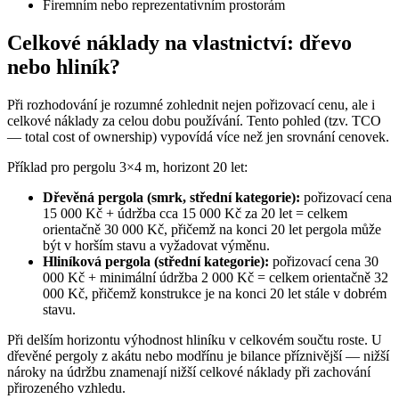
Firemním nebo reprezentativním prostorám
Celkové náklady na vlastnictví: dřevo
nebo hliník?
Při rozhodování je rozumné zohlednit nejen pořizovací cenu, ale i
celkové náklady za celou dobu používání. Tento pohled (tzv. TCO
— total cost of ownership) vypovídá více než jen srovnání cenovek.
Příklad pro pergolu 3×4 m, horizont 20 let:
Dřevěná pergola (smrk, střední kategorie):
pořizovací cena
15 000 Kč + údržba cca 15 000 Kč za 20 let = celkem
orientačně 30 000 Kč, přičemž na konci 20 let pergola může
být v horším stavu a vyžadovat výměnu.
Hliníková pergola (střední kategorie):
pořizovací cena 30
000 Kč + minimální údržba 2 000 Kč = celkem orientačně 32
000 Kč, přičemž konstrukce je na konci 20 let stále v dobrém
stavu.
Při delším horizontu výhodnost hliníku v celkovém součtu roste. U
dřevěné pergoly z akátu nebo modřínu je bilance příznivější — nižší
nároky na údržbu znamenají nižší celkové náklady při zachování
přirozeného vzhledu.