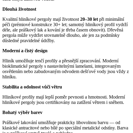
Dlouhá životnost
Kvalitní hliníkové pergoly mají životnost
20–30 let
při minimální
péči (prémiové konstrukce 30+ let; samotný hliníkový profil vydrží
déle, ale práškový lak a kování je třeba časem obnovit). Dřevěná
pergola může vydržet srovnatelně dlouho, ale jen za podmínky
důsledné pravidelné údržby.
Moderní a čistý design
Hliník umožňuje tenčí profily a přesnější zpracování. Moderní
bioklimatické pergoly s nastavitelnými lamelami, integrovaným
osvětlením nebo zabudovaným odvodem dešťové vody jsou vždy z
hliníku.
Stabilita a odolnost vůči větru
Hliníkové profily mají lepší poměr pevnosti a hmotnosti. Moderní
hliníkové pergoly jsou certifikovány na zatížení větrem i sněhem.
Bohatý výběr barev
Práškové lakování umožňuje prakticky libovolnou barvu — od
klasické antracitové nebo bílé po speciální metalické odstíny. Barva