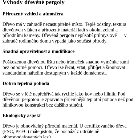
Výhody dřevěné pergoly
Přirozený vzhled a atmosféra
Dřevo má v zahradě nezastupitelné místo. Teplé odstíny, textura
dřevěných vláken a přirozený materiál ladí s okolní zelení a
přírodními kameny. Dřevěná pergola nepůsobí průmyslově — v
zahradě rodinného domu vypadá jako součást přírody.
Snadná opravitelnost a modifikace
Poškozenou dřevěnou lištu nebo trámeček snadno vyměníte sami
bez odborné pomoci. Dřevo lze řezat, vrtat, přibíjet a šroubovat
standardním nářadím dostupným v každé domácnosti.
Dobrá tepelná pohoda
Dřevo se v létě nepřehřívá tak rychle jako kov nebo hliník. Pod
dřevěnou pergolou je zpravidla příjemnější teplotní pohoda než pod
hliníkovou konstrukcí bez dalšího stínění.
Ekologický aspekt
Dřevo je obnovitelný přírodní materiál. U certifikovaného dřeva
(FSC, PEFC) máte jistotu, že pochází z udržitelně
obhospodařovaných lesů.