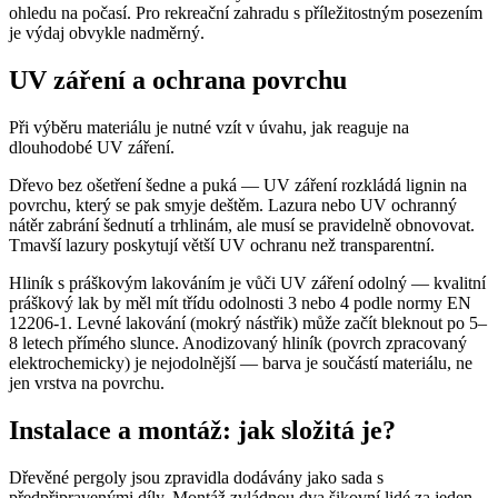
ohledu na počasí. Pro rekreační zahradu s příležitostným posezením
je výdaj obvykle nadměrný.
UV záření a ochrana povrchu
Při výběru materiálu je nutné vzít v úvahu, jak reaguje na
dlouhodobé UV záření.
Dřevo bez ošetření šedne a puká — UV záření rozkládá lignin na
povrchu, který se pak smyje deštěm. Lazura nebo UV ochranný
nátěr zabrání šednutí a trhlinám, ale musí se pravidelně obnovovat.
Tmavší lazury poskytují větší UV ochranu než transparentní.
Hliník s práškovým lakováním je vůči UV záření odolný — kvalitní
práškový lak by měl mít třídu odolnosti 3 nebo 4 podle normy EN
12206-1. Levné lakování (mokrý nástřik) může začít bleknout po 5–
8 letech přímého slunce. Anodizovaný hliník (povrch zpracovaný
elektrochemicky) je nejodolnější — barva je součástí materiálu, ne
jen vrstva na povrchu.
Instalace a montáž: jak složitá je?
Dřevěné pergoly jsou zpravidla dodávány jako sada s
předpřipravenými díly. Montáž zvládnou dva šikovní lidé za jeden