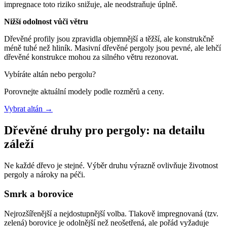
impregnace toto riziko snižuje, ale neodstraňuje úplně.
Nižší odolnost vůči větru
Dřevěné profily jsou zpravidla objemnější a těžší, ale konstrukčně
méně tuhé než hliník. Masivní dřevěné pergoly jsou pevné, ale lehčí
dřevěné konstrukce mohou za silného větru rezonovat.
Vybíráte altán nebo pergolu?
Porovnejte aktuální modely podle rozměrů a ceny.
Vybrat altán
→
Dřevěné druhy pro pergoly: na detailu
záleží
Ne každé dřevo je stejné. Výběr druhu výrazně ovlivňuje životnost
pergoly a nároky na péči.
Smrk a borovice
Nejrozšířenější a nejdostupnější volba. Tlakově impregnovaná (tzv.
zelená) borovice je odolnější než neošetřená, ale pořád vyžaduje