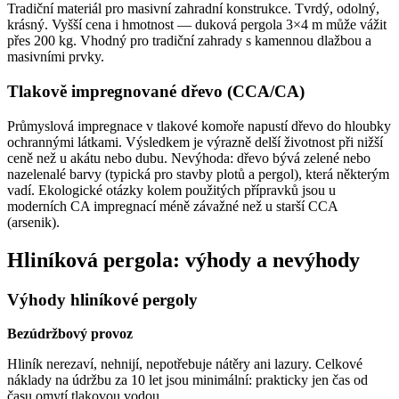
Tradiční materiál pro masivní zahradní konstrukce. Tvrdý, odolný,
krásný. Vyšší cena i hmotnost — duková pergola 3×4 m může vážit
přes 200 kg. Vhodný pro tradiční zahrady s kamennou dlažbou a
masivními prvky.
Tlakově impregnované dřevo (CCA/CA)
Průmyslová impregnace v tlakové komoře napustí dřevo do hloubky
ochrannými látkami. Výsledkem je výrazně delší životnost při nižší
ceně než u akátu nebo dubu. Nevýhoda: dřevo bývá zelené nebo
nazelenalé barvy (typická pro stavby plotů a pergol), která některým
vadí. Ekologické otázky kolem použitých přípravků jsou u
moderních CA impregnací méně závažné než u starší CCA
(arsenik).
Hliníková pergola: výhody a nevýhody
Výhody hliníkové pergoly
Bezúdržbový provoz
Hliník nerezaví, nehnijí, nepotřebuje nátěry ani lazury. Celkové
náklady na údržbu za 10 let jsou minimální: prakticky jen čas od
času omytí tlakovou vodou.