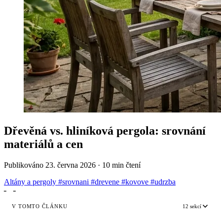
Dřevěná vs. hliníková pergola: srovnání
materiálů a cen
Publikováno
23. června 2026
·
10 min čtení
Altány a pergoly
#srovnani
#drevene
#kovove
#udrzba
╴
╶
V TOMTO ČLÁNKU
12 sekcí