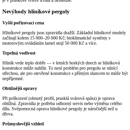
je v práškové vrstvě trvalá a nebledne.
Nevýhody hliníkové pergoly
Vyšší pořizovací cena
Hliníkové pergoly jsou zpravidla dražší. Základní hliníkové modely
začínají kolem 15 000–20 000 Kč; bioklimatické systémy s
motorovým ovládáním lamel stojí 50 000 Kč a více.
Tepelná vodivost
Hliník vede teplo dobře — v letních horkých dnech se hliníková
konstrukce může nahřát. To není problém pro pergolu se stínící
střechou, ale pro otevřené konstrukce s přímým sluncem to může být
nepříjemné.
Obtížnější opravy
Při poškození (ohnutý profil, prasklá svárová spára) je oprava
obtížná. Zpravidla je potřeba odborný servis nebo výměna celého
dílu. Svépomocná oprava hliníkové pergoly je náročnější než u
dřeva.
Průmyslovější vzhled