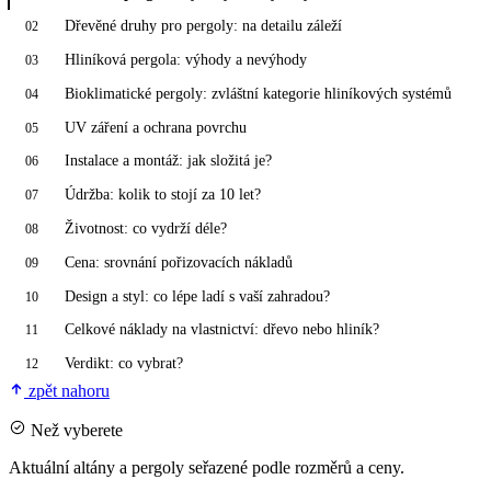
Dřevěné druhy pro pergoly: na detailu záleží
02
Hliníková pergola: výhody a nevýhody
03
Bioklimatické pergoly: zvláštní kategorie hliníkových systémů
04
UV záření a ochrana povrchu
05
Instalace a montáž: jak složitá je?
06
Údržba: kolik to stojí za 10 let?
07
Životnost: co vydrží déle?
08
Cena: srovnání pořizovacích nákladů
09
Design a styl: co lépe ladí s vaší zahradou?
10
Celkové náklady na vlastnictví: dřevo nebo hliník?
11
Verdikt: co vybrat?
12
zpět nahoru
Než vyberete
Aktuální altány a pergoly seřazené podle rozměrů a ceny.