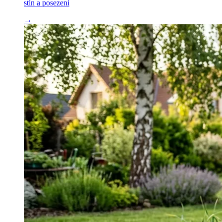
stín a posezení
→