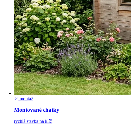
montáž
Montované chatky
rychlá stavba na klíč