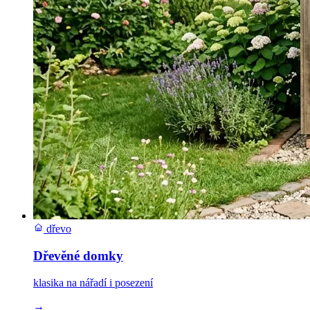
dřevo
Dřevěné domky
klasika na nářadí i posezení
→