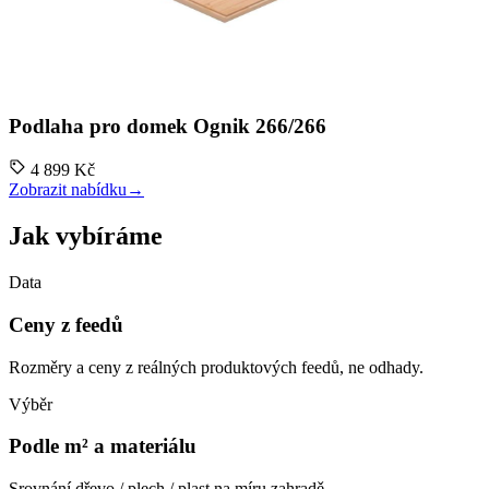
Podlaha pro domek Ognik 266/266
4 899 Kč
Zobrazit nabídku
→
Jak vybíráme
Data
Ceny z feedů
Rozměry a ceny z reálných produktových feedů, ne odhady.
Výběr
Podle m² a materiálu
Srovnání dřevo / plech / plast na míru zahradě.