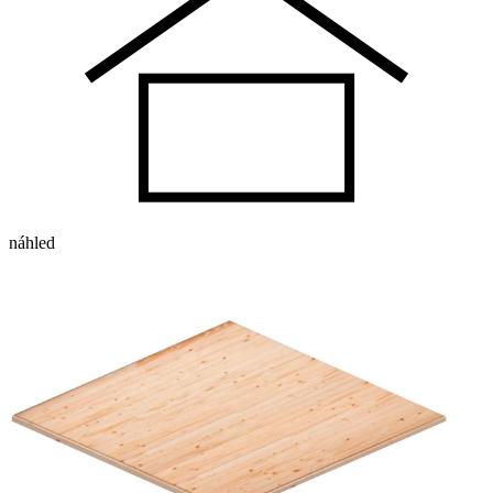
náhled