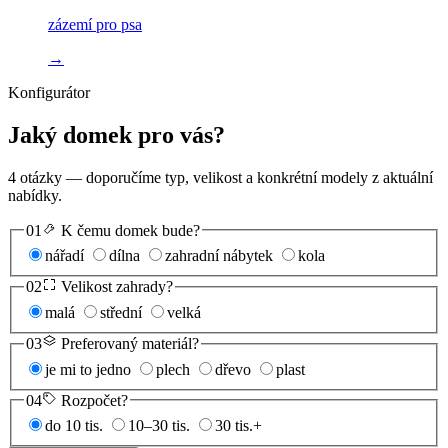
zázemí pro psa
→
Konfigurátor
Jaký domek pro vás?
4 otázky — doporučíme typ, velikost a konkrétní modely z aktuální
nabídky.
01
K čemu domek bude?
nářadí
dílna
zahradní nábytek
kola
02
Velikost zahrady?
malá
střední
velká
03
Preferovaný materiál?
je mi to jedno
plech
dřevo
plast
04
Rozpočet?
do 10 tis.
10–30 tis.
30 tis.+