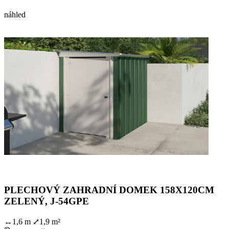
náhled
PLECHOVÝ ZAHRADNÍ DOMEK 158X120CM
ZELENÝ, J-54GPE
↔
1,6 m
⤢
1,9 m²