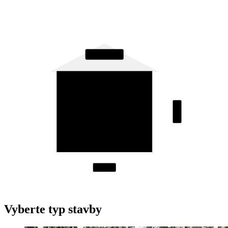
⤢ 7,2 m²
↕ 2,4 m
↔ 3,0 m
Vyberte typ stavby