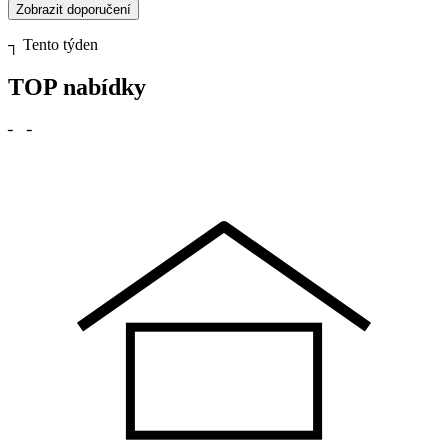
Zobrazit doporučení
┐
Tento týden
TOP nabídky
╴
╶