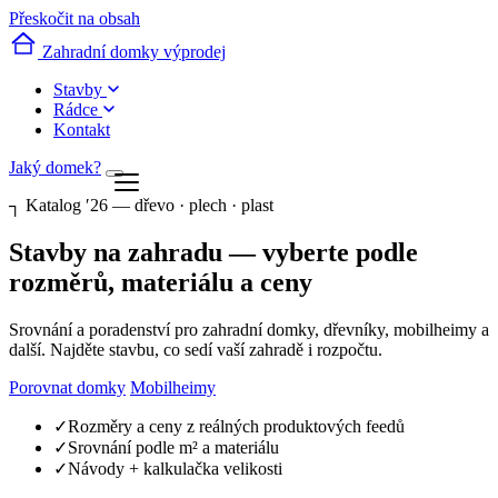
Přeskočit na obsah
Zahradní domky výprodej
Stavby
Rádce
Kontakt
Jaký domek?
┐
Katalog ′26 — dřevo · plech · plast
Stavby na zahradu — vyberte podle
rozměrů, materiálu a ceny
Srovnání a poradenství pro zahradní domky, dřevníky, mobilheimy a
další. Najděte stavbu, co sedí vaší zahradě i rozpočtu.
Porovnat domky
Mobilheimy
✓
Rozměry a ceny z reálných produktových feedů
✓
Srovnání podle m² a materiálu
✓
Návody + kalkulačka velikosti