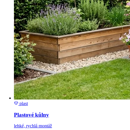
plast
Plastové kůlny
lehké, rychlá montáž