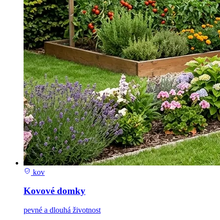
kov
Kovové domky
pevné a dlouhá životnost