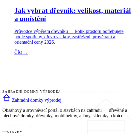
Jak vybrat dřevník: velikost, materiál
a umístění
Průvodce výběrem dřevníku — kolik prostoru potřebujete
podle spotřeby, dřevo vs. kov, zastřešení, provětrání a
orientační ceny 2026.
Číst →
ZAHRADNÍ DOMKY VÝPRODEJ
KATALOG ZAHRADNÍCH STAVEB · 202
Zahradní domky výprodej
Obsahový a srovnávací portál o stavbách na zahradu — dřevěné a
plechové domky, dřevníky, mobilheimy, altány, skleníky a kotce.
CZ
/
měřítko 1:1
/
RSS
STAVBY