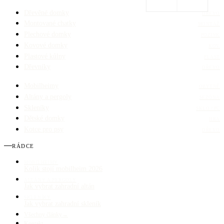
Dřevěné domky
DŘEVO
Montované chatky
MONTÁŽ
Plechové domky
POZINK
Kovové domky
KOV
Plastové kůlny
PLAST
Dřevníky
DŘEVO
Mobilheimy
OBYTNÉ
Altány a pergoly
SEZÓNA
Skleníky
SKLO / PC
Dětské domky
HRA
Kotce pro psy
DŘEVO
RÁDCE
MOBILHEIMY
Kolik stojí mobilheim 2026
ALTÁNY A PERGOLY
Jak vybrat zahradní altán
SKLENÍKY
Jak vybrat zahradní skleník
Všechny články
→
Kontakt
→