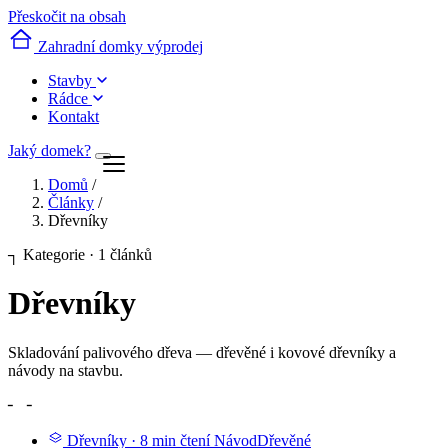
Přeskočit na obsah
Zahradní domky výprodej
Stavby
Rádce
Kontakt
Jaký domek?
Domů
/
Články
/
Dřevníky
┐
Kategorie · 1 článků
Dřevníky
Skladování palivového dřeva — dřevěné i kovové dřevníky a
návody na stavbu.
╴
╶
Dřevníky
·
8 min čtení
Návod
Dřevěné